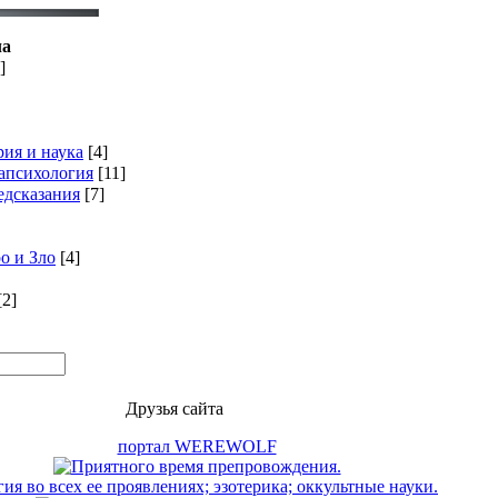
ла
]
рия и наука
[4]
апсихология
[11]
едсказания
[7]
о и Зло
[4]
[2]
Друзья сайта
портал WEREWOLF