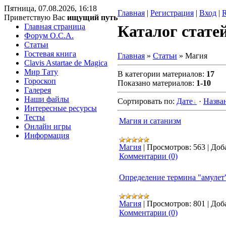
Пятница, 07.08.2026, 16:18
Главная
|
Регистрация
|
Вход
|
Приветствую Вас
ищущий путь
Главная страница
Каталог стате
Форум O.C.A.
Статьи
Гостевая книга
Главная
»
Статьи
» Магия
Clavis Astartae de Magica
Мир Тату
В категории материалов
:
17
Гороскоп
Показано материалов
:
1-10
Галерея
Наши файлы
Сортировать по
:
Дате
·
Назва
Интересные ресурсы
Тесты
Магия и сатанизм
Онлайн игры
Информация
Магия
|
Просмотров:
563
|
Доб
Комментарии (0)
Определение термина "амулет
Магия
|
Просмотров:
801
|
Доб
Комментарии (0)