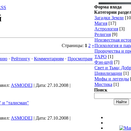
Форма входа
RSS
Категории разде
й
Загадки Земли
[10
Магия
[17]
Астрология
[3]
Религия
[9]
Неизвестная исто
Психология и пар
Страницы
:
1
2
»
Пророчества и пр
ТАРО
[1]
нию
·
Рейтингу
·
Комментариям
·
Просмотрам
Фэн-шуй
[7]
Свет и Тьма; Добр
Цивилизации
[1]
Мифы и легенды
Мистика
[1]
авил:
ASMODEI
|
Дата:
27.10.2008
|
Поиск
" и "талисман"
авил:
ASMODEI
|
Дата:
27.10.2008
|