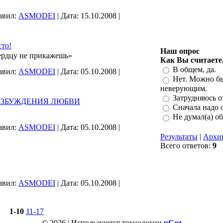
авил:
ASMODEI
|
Дата:
15.10.2008
|
сто!
Наш опрос
Сердцу не прикажешь»
Как Вы считаете, 
В общем, да.
авил:
ASMODEI
|
Дата:
05.10.2008
|
Нет. Можно бы
неверующим.
Затрудняюсь от
ОЗБУЖДЕНИЯ ЛЮБВИ
Сначала надо о
Не думал(а) об
авил:
ASMODEI
|
Дата:
05.10.2008
|
Результаты
|
Архи
Всего ответов:
9
авил:
ASMODEI
|
Дата:
05.10.2008
|
1-10
11-17
© 2026
|
Используются технологии
uCoz