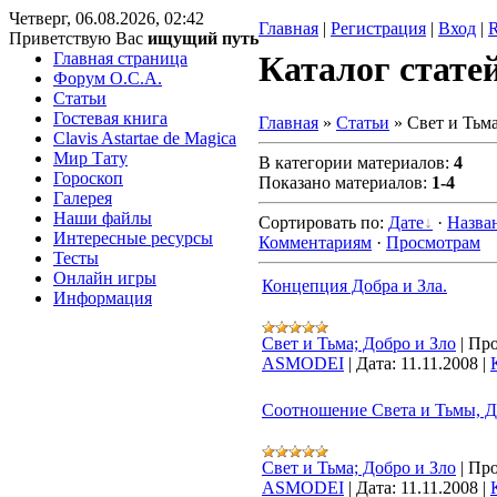
Четверг, 06.08.2026, 02:42
Главная
|
Регистрация
|
Вход
|
Приветствую Вас
ищущий путь
Главная страница
Каталог стате
Форум O.C.A.
Статьи
Гостевая книга
Главная
»
Статьи
» Свет и Тьма
Clavis Astartae de Magica
Мир Тату
В категории материалов
:
4
Гороскоп
Показано материалов
:
1-4
Галерея
Наши файлы
Сортировать по
:
Дате
·
Назва
Интересные ресурсы
Комментариям
·
Просмотрам
Тесты
Онлайн игры
Концепция Добра и Зла.
Информация
Свет и Тьма; Добро и Зло
|
Про
ASMODEI
|
Дата:
11.11.2008
|
Соотношение Света и Тьмы, До
Свет и Тьма; Добро и Зло
|
Про
ASMODEI
|
Дата:
11.11.2008
|