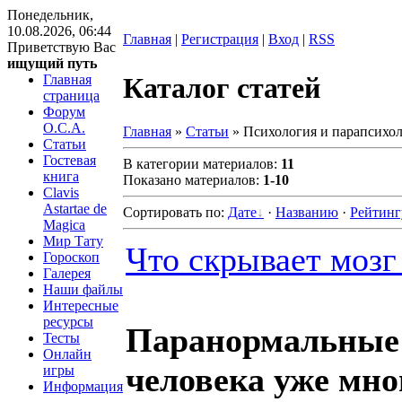
Понедельник,
10.08.2026, 06:44
Главная
|
Регистрация
|
Вход
|
RSS
Приветствую Вас
ищущий путь
Главная
Каталог статей
страница
Форум
O.C.A.
Главная
»
Статьи
» Психология и парапсихо
Статьи
Гостевая
В категории материалов
:
11
книга
Показано материалов
:
1-10
Clavis
Astartae de
Сортировать по
:
Дате
·
Названию
·
Рейтинг
Magica
Мир Тату
Что скрывает мозг
Гороскоп
Галерея
Наши файлы
Интересные
ресурсы
Паранормальные 
Тесты
Онлайн
человека уже мно
игры
Информация