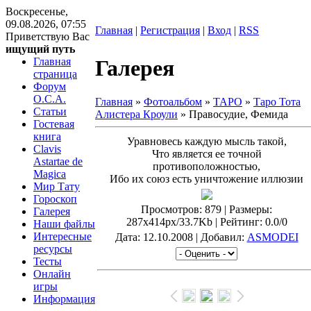
Воскресенье,
09.08.2026, 07:55
Главная
|
Регистрация
|
Вход
|
RSS
Приветствую Вас
ищущий путь
Главная
Галерея
страница
Форум
O.C.A.
Главная
»
Фотоальбом
»
ТАРО
»
Таро Тота
Статьи
Алистера Кроули
» Правосудие, Фемида
Гостевая
книга
Уравновесь каждую мысль такой,
Clavis
Что является ее точной
Astartae de
противоположностью,
Magica
Ибо их союз есть уничтожение иллюзии
Мир Тату
Гороскоп
Просмотров
: 879 |
Размеры
:
Галерея
287x414px/33.7Kb |
Рейтинг
: 0.0/0
Наши файлы
Интересные
Дата
: 12.10.2008 |
Добавил
:
ASMODEI
ресурсы
Тесты
Онлайн
игры
Информация