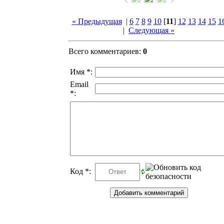
« Предыдущая
|
6
7
8
9
10
[
11
]
12
13
14
15
1
|
Следующая »
Всего комментариев
:
0
Имя *:
Email
*:
Код *: