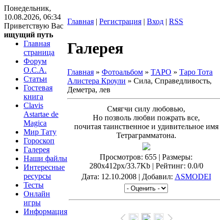
Понедельник,
10.08.2026, 06:34
Главная
|
Регистрация
|
Вход
|
RSS
Приветствую Вас
ищущий путь
Главная
Галерея
страница
Форум
O.C.A.
Главная
»
Фотоальбом
»
ТАРО
»
Таро Тота
Статьи
Алистера Кроули
» Сила, Справедливость,
Гостевая
Деметра, лев
книга
Clavis
Смягчи силу любовью,
Astartae de
Но позволь любви пожрать все,
Magica
почитая таинственное и удивительное имя
Мир Тату
Тетраграмматона.
Гороскоп
Галерея
Просмотров
: 655 |
Размеры
:
Наши файлы
280x412px/33.7Kb |
Рейтинг
: 0.0/0
Интересные
ресурсы
Дата
: 12.10.2008 |
Добавил
:
ASMODEI
Тесты
Онлайн
игры
Информация