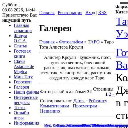
Суббота,
Форма
08.08.2026, 14:44
Катег
Главная
|
Регистрация
|
Вход
|
RSS
Приветствую Вас
Та
ищущий путь
Главная
Галерея
Уэ
страница
Форум
O.C.A.
Главная
»
Фотоальбом
»
ТАРО
» Таро
Статьи
Тота Алистера Кроули
Го
Гостевая
книга
Алистер Кроули - художник, поэт,
Clavis
Ва
путешественник, блестящий
Astartae de
рассказчик, шахматист, наркоман,
Magica
астматик, магистр магии, распутник...
Ко
Мир Тату
создал эту колоду карт Таро.
Гороскоп
Дж
Галерея
Страницы
:
Фотографий в альбоме
:
22
Наши файлы
1
2
»
Интересные
в 
Сортировать по
:
Дате
·
Рейтингу
·
ресурсы
Комментариям
·
Просмотрам
·
Тесты
Названию
ст
Онлайн
игры
Информация
ка
Мир, Корона, Корона магов
Солнце, Свет, Повелитель огня
Луна, Сумерки
Суд, Возрождение, Пробуждение мертвых, Ангел