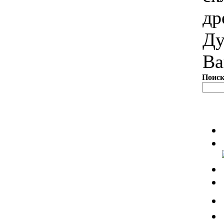
др
Ду
Ва
Поис