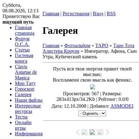
Суббота,
08.08.2026, 12:13
Главная
|
Регистрация
|
Вход
|
RSS
Приветствую Вас
ищущий путь
Главная
Галерея
страница
Форум
O.C.A.
Главная
»
Фотоальбом
»
ТАРО
»
Таро Тота
Статьи
Алистера Кроули
» Император, Афина, Сын
Гостевая
Утра, Кубический камень
книга
Clavis
Пусть вся твоя энергия правит твоей
Astartae de
мыслью;
Magica
Воспламени свою мысль как феникс.
Мир Тату
Гороскоп
Просмотров
: 567 |
Размеры
:
Галерея
283x413px/34.2Kb |
Рейтинг
: 0.0/0
Наши файлы
Интересные
Дата
: 12.10.2008 |
Добавил
:
ASMODEI
ресурсы
Тесты
Онлайн
игры
Информация