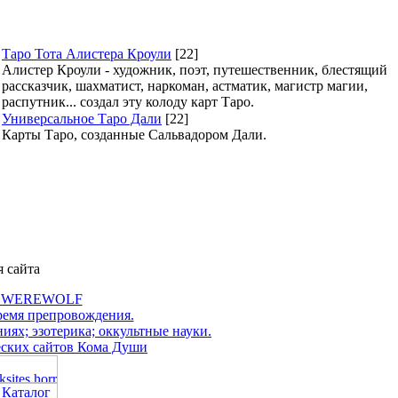
Таро Тота Алистера Кроули
[22]
Алистер Кроули - художник, поэт, путешественник, блестящий
рассказчик, шахматист, наркоман, астматик, магистр магии,
распутник... создал эту колоду карт Таро.
Универсальное Таро Дали
[22]
Карты Таро, созданные Сальвадором Дали.
я сайта
л WEREWOLF