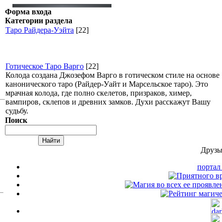
Форма входа
Категории раздела
Таро Райдера-Уэйта
[22]
Готическое Таро Варго
[22]
Колода создана Джозефом Варго в готическом стиле на основе
канонического таро (Райдер-Уайт и Марсельское таро). Это
мрачная колода, где полно скелетов, призраков, химер,
вампиров, склепов и древних замков. Духи расскажут Вашу
судьбу.
Поиск
Друзь
порта