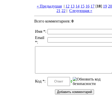
« Предыдущая
|
12
13
14
15
16
17
[
18
]
19
20
21
22
|
Следующая »
Всего комментариев
:
0
Имя *:
Email
*:
Код *: