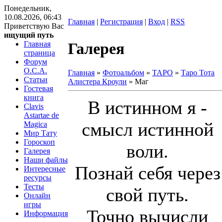
Понедельник,
10.08.2026, 06:43
Главная
|
Регистрация
|
Вход
|
RSS
Приветствую Вас
ищущий путь
Главная
Галерея
страница
Форум
O.C.A.
Главная
»
Фотоальбом
»
ТАРО
»
Таро Тота
Статьи
Алистера Кроули
» Маг
Гостевая
книга
В истинном я -
Clavis
Astartae de
смысл истинной
Magica
Мир Тату
Гороскоп
воли.
Галерея
Наши файлы
Познай себя через
Интересные
ресурсы
Тесты
свой путь.
Онлайн
игры
Точно вычисли
Информация