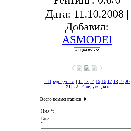
Дата
: 11.10.2008 |
Добавил
:
ASMODEI
« Предыдущая
|
12
13
14
15
16
17
18
19
20
[
21
]
22
|
Следующая »
Всего комментариев
:
0
Имя *:
Email
*: