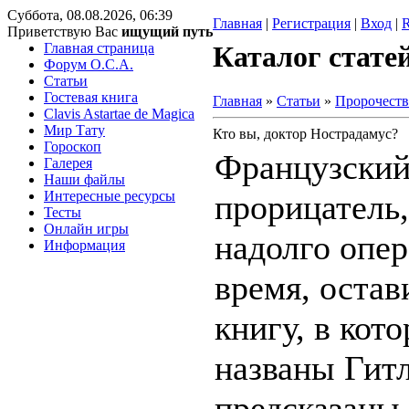
Суббота, 08.08.2026, 06:39
Главная
|
Регистрация
|
Вход
|
Приветствую Вас
ищущий путь
Главная страница
Каталог стате
Форум O.C.A.
Статьи
Гостевая книга
Главная
»
Статьи
»
Пророчеств
Clavis Astartae de Magica
Мир Тату
Кто вы, доктор Нострадамус?
Гороскоп
Французский
Галерея
Наши файлы
Интересные ресурсы
прорицатель,
Тесты
Онлайн игры
надолго опе
Информация
время, оста
книгу, в кот
названы Гитл
предсказаны