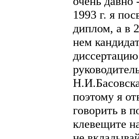
очень давно -
1993 г. я по
диплом, а в 
нем кандида
диссертацию
руководитель
Н.И.Басовск
поэтому я о
говорить в п
клевещите н
не вкладывай