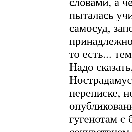
словами, а ч
пыталась уч
самосуд, зап
принадлежно
то есть... те
Надо сказать
Нострадамус 
переписке, н
опубликованн
гугенотам с
сочувствием,