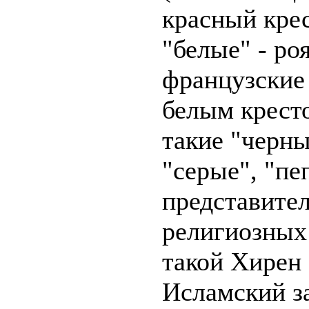
красный крес
"белые" - ро
французские 
белым крест
такие "черны
"серые", "пе
представите
религиозных
такой Хирен
Исламский за