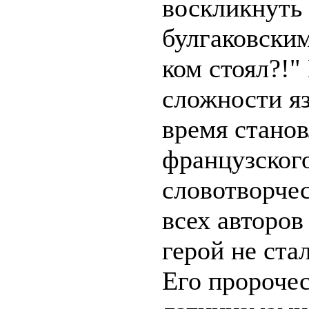
воскликнуть 
булгаковским
ком стоял?!"
сложности яз
время стано
французског
словотворчес
всех авторов
герой не ста
Его пророче