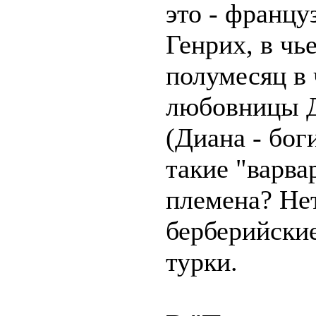
это - францу
Генрих, в чь
полумесяц в 
любовницы 
(Диана - бог
такие "варва
племена? Нет
берберийски
турки.