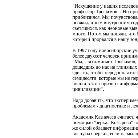
"Искушение у наших исследова
профессор Трофимов. - Но приб
приблизился. Мы почувствовал
неожиданным внутренним содер
светящихся, как неоновые выве
много. Потом мы поняли, что 
который прорвался в нашу зон
В 1997 году новосибирские уч
более двухсот человек прини
"Мы, - вспоминает Трофимов, 
дошедших до нас на глиняных 
сделать, чтобы переданная ин
семидесяти, которые мы не пе
вошли в тот горизонт информа
цивилизации".
Надо добавить, что эксперим
проблемам - диагностике и ле
Академик Казначеев считает, 
помощью "зеркал Козырева" че
же силой обладает информация
вогнутых зеркал, если на мысл