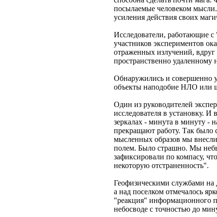
посылаемые человеком мысли. 
усиления действия своих маги
Исследователи, работающие с
участников экспериментов оказ
отраженных излучений, вдруг 
пространственно удаленному 
Обнаружились и совершенно уд
объекты наподобие НЛО или 
Один из руководителей экспе
исследователя в установку. И
зеркалах - минута в минуту - 
прекращают работу. Так было с
мысленных образов мы внесли 
полем. Было страшно. Мы небы
зафиксировали по компасу, что
некоторую отстраненность".
Геофизическими службами на 
а над поселком отмечалось ярк
"реакция" информационного по
небосводе с точностью до мин