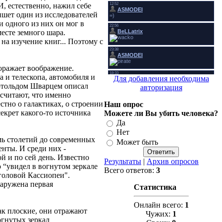
И, естественно, нажил себе
пишет один из исследователей
и одного из них он мог в
есте земного шара.
на изучение книг... Поэтому с
поражает воображение.
 и телескопа, автомобиля и
Для добавления необходима
ертольдом Шварцем описал
авторизация
 считают, что именно
стно о галактиках, о строении
Наш опрос
секрет какого-то источника
Можете ли Вы убить человека?
Да
Нет
емь столетий до современных
Может быть
нты. И среди них -
ой и по сей день. Известно
Результаты
|
Архив опросов
о “увидел в вогнутом зеркале
Всего ответов:
3
головой Кассиопеи".
наружена первая
Статистика
Онлайн всего:
1
ак плоские, они отражают
Чужих:
1
огнутых зеркал