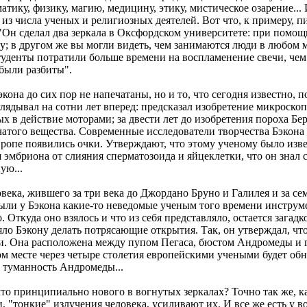
тику, физику, магию, медицину, этику, мистическое озарение... 
- из числа ученых и религиозных деятелей. Вот что, к примеру, 
 "Он сделал два зеркала в Оксфордском университете: при помощ
у; в другом же вы могли видеть, чем занимаются люди в любом м
уденты потратили больше времени на воспламенение свечи, чем 
 были разбиты".
она до сих пор не напечатаны, но и то, что сегодня известно, 
ядывал на сотни лет вперед: предсказал изобретение микроскопа
ых в действие моторами; за двести лет до изобретения пороха Б
вчатого вещества. Современные исследователи творчества Бэкона
вропе появились очки. Утверждают, что этому ученому было изве
 эмбриона от слияния сперматозоида и яйцеклетки, что он знал 
ую...
овека, жившего за три века до Джордано Бруно и Галилея и за с
ыли у Бэкона какие-то неведомые ученым того времени инструме
 Откуда оно взялось и что из себя представляло, остается загадк
ляло Бэкону делать потрясающие открытия. Так, он утверждал, чт
и. Она расположена между пупом Пегаса, бюстом Андромеды и 
ом месте через четыре столетия европейскими учеными будет об
- туманность Андромеды...
что принципиально нового в вогнутых зеркалах? Точно так же, к
 "тонкие" излучения человека, усиливают их. И все же есть у в