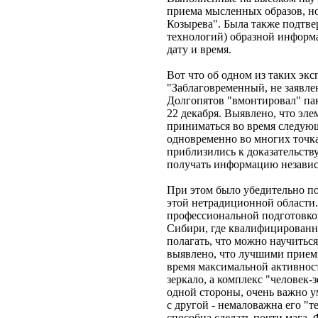
приема мысленных образов, но
Козырева". Была также подтв
технологий) образной информ
дату и время.
Вот что об одном из таких эк
"Заблаговременный, не заявлен
Долгопятов "вмонтировал" пак
22 декабря. Выявлено, что эл
приниматься во время следующ
одновременно во многих точк
приблизились к доказательств
получать информацию независ
При этом было убедительно пок
этой нетрадиционной области.
профессиональной подготовко
Сибири, где квалифицированны
полагать, что можно научитьс
выявлено, что лучшими прием
время максимальной активност
зеркало, а комплекс "человек-
одной стороны, очень важно ум
с другой - немаловажна его "т
способна сделать почти мага.