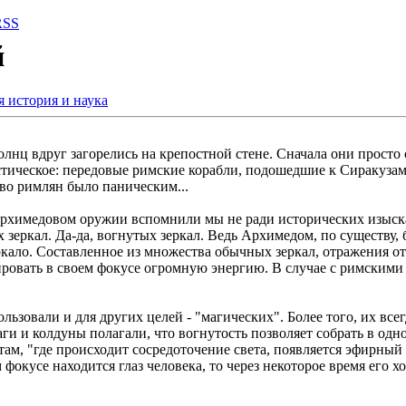
RSS
й
я история и наука
лнц вдруг загорелись на крепостной стене. Сначала они просто 
тическое: передовые римские корабли, подошедшие к Сиракузам,
тво римлян было паническим...
архимедовом оружии вспомнили мы не ради исторических изыск
 зеркал. Да-да, вогнутых зеркал. Ведь Архимедом, по существу,
ркало. Составленное из множества обычных зеркал, отражения о
ировать в своем фокусе огромную энергию. В случае с римскими 
льзовали и для других целей - "магических". Более того, их вс
ги и колдуны полагали, что вогнутость позволяет собрать в од
там, "где происходит сосредоточение света, появляется эфирный
 фокусе находится глаз человека, то через некоторое время его х