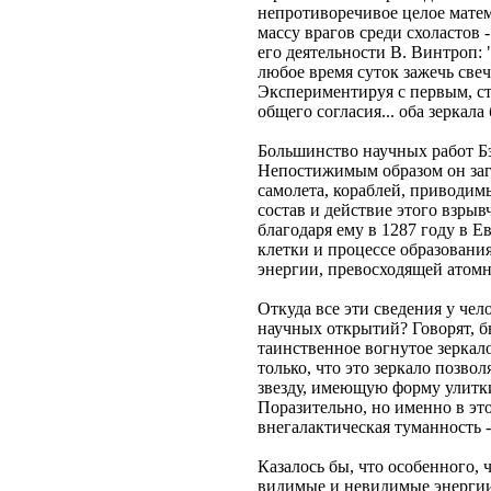
непротиворечивое целое матема
массу врагов среди схоластов 
его деятельности В. Винтроп:
любое время суток зажечь свеч
Экспериментируя с первым, ст
общего согласия... оба зеркала
Большинство научных работ Бэк
Непостижимым образом он загл
самолета, кораблей, приводим
состав и действие этого взры
благодаря ему в 1287 году в Е
клетки и процессе образования
энергии, превосходящей атомн
Откуда все эти сведения у чел
научных открытий? Говорят, б
таинственное вогнутое зеркало.
только, что это зеркало позво
звезду, имеющую форму улитк
Поразительно, но именно в эт
внегалактическая туманность 
Казалось бы, что особенного, 
видимые и невидимые энергии,