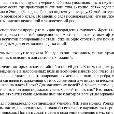
аш вызывали духов умерших. Об этом упоминают - кто смутно, 
ют места, где происходили эти таинства. В конце 1950-х годов 
ил в Эпире (Западная Греция) подземную пещеру. Самой интерес
о бронзового котла. По мнению ряда исследователей, его внутре
ть видения величиной в человеческий рост.
использовали прорицатели - для предвидения будущего. Жрецы 
е зеркала с золотой поверхностью. А кто-то считает самым эфф
а вогнутой полированной стали. Уже не одно столетие его почит
годным для всех видов предсказаний.
ельные вогнутые зеркала. Как давно они появились, сказать тру
и их в основном для святочных гаданий.
начение которых остается тайной и по сей день. К ним, например
 найденные в захоронениях вблизи всемирно известного плато На
влены из тщательно отполированных металлов: золота, серебра, м
 сигналов (отраженный от них солнечный луч виден за несколь
ков на плато Наска? Для магических целей? А может, с помощь
я, что и сегодня поражают ученых своей точностью? Кто знает. 
ные открытия были сделаны именно благодаря вогнутым зеркала
кал принадлежало крупнейшему ученому XIII века монаху Роджер
м магом, но сегодня мы назвали бы его скорее научным экспер
 природы. Пытаясь создать своего рода энциклопедию наук, он с