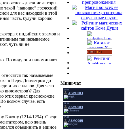
кто яснее - древние авторы.
по такой "наводке” греческий
ной для нас находкой в этой
нняя часть, будучи хорошо
некоторых индийских храмов и
ективным так называемое
ают, чуть ли не
дно. По виду они напоминают
, относятся так называемые
ска в Перу. Диаметром до
Мини-чат
еди и их сплавов. Для чего
ко километров)? Для
ю этих зеркал краснокожие
Во всяком случае, есть
м.
у Бэкону (1214-1294). Среди
иментатором, всю жизнь
тарался объединить в единое