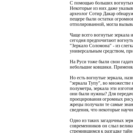
С помощью больших вогнутых ч
Некоторые из них даже указыва
археолог Сотир Дакар обнаруж
пещере были остатки огромног
отполированной, могла вызыва
Чаще всего вогнутые зеркала 
сегодня предпочитают вогнуты
"Зеркало Соломона" - из слегк
универсальным средством, при
На Руси тоже были свои гадат
небольшие ковшики. Применял
Но есть вогнутые зеркала, наз
"зеркала Тупу", во множестве
полуметра, зеркала эти изгото
они были нужны? Для передачи
проецирования огромных рисун
жрецы получали те самые знани
сведения, что некоторые науч
Одно из таких загадочных зер
современников он слыл велики
стремившимся к разгадке тайн