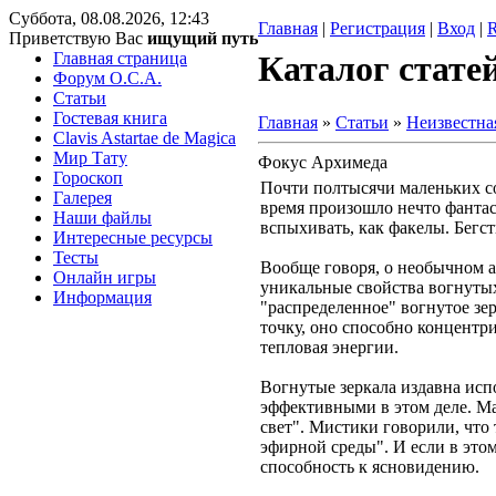
Суббота, 08.08.2026, 12:43
Главная
|
Регистрация
|
Вход
|
Приветствую Вас
ищущий путь
Главная страница
Каталог стате
Форум O.C.A.
Статьи
Гостевая книга
Главная
»
Статьи
»
Неизвестна
Clavis Astartae de Magica
Мир Тату
Фокус Архимеда
Гороскоп
Почти полтысячи маленьких со
Галерея
время произошло нечто фантас
Наши файлы
вспыхивать, как факелы. Бегс
Интересные ресурсы
Тесты
Вообще говоря, о необычном 
Онлайн игры
уникальные свойства вогнутых
Информация
"распределенное" вогнутое зе
точку, оно способно концентр
тепловая энергии.
Вогнутые зеркала издавна испо
эффективными в этом деле. Ма
свет". Мистики говорили, что 
эфирной среды". И если в этом
способность к ясновидению.