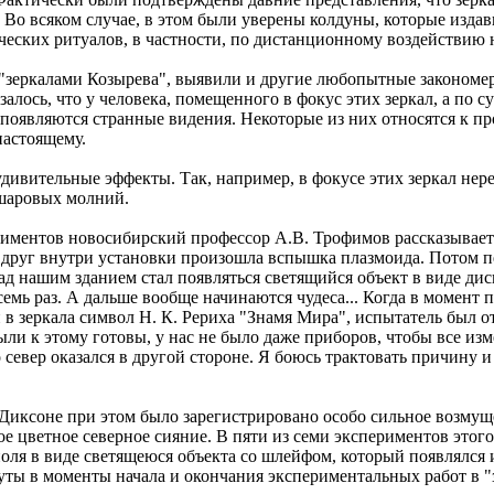
Во всяком случае, в этом были уверены колдуны, которые издав
ческих ритуалов, в частности, по дистанционному воздействию н
 "зеркалами Козырева", выявили и другие любопытные закономе
алось, что у человека, помещенного в фокус этих зеркал, а по с
появляются странные видения. Некоторые из них относятся к пр
настоящему.
ивительные эффекты. Так, например, в фокусе этих зеркал нер
шаровых молний.
риментов новосибирский профессор А.В. Трофимов рассказывае
 вдруг внутри установки произошла вспышка плазмоида. Потом п
над нашим зданием стал появляться светящийся объект в виде дис
емь раз. А дальше вообще начинаются чудеса... Когда в момент 
в зеркала символ Н. К. Рериха "Знамя Мира", испытатель был 
ли к этому готовы, у нас не было даже приборов, чтобы все изм
 север оказался в другой стороне. Я боюсь трактовать причину и
Диксоне при этом было зарегистрировано особо сильное возмущ
ое цветное северное сияние. В пяти из семи экспериментов этог
ля в виде светящеюся объекта со шлейфом, который появлялся 
уты в моменты начала и окончания экспериментальных работ в "