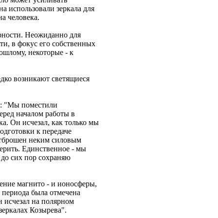
на использовали зеркала для
а человека.
рности. Неожиданно для
ути, в фокус его собственных
ошлому, некоторые - к
едко возникают светящиеся
т: "Мы поместили
еред началом работы в
ка. Он исчезал, как только мы
подготовки к передаче
отброшен неким силовым
ерить. Единственное - мы
 до сих пор сохраняю
ение магнито - и ионосферы,
о периода была отмечена
и исчезал на полярном
зеркалах Козырева".