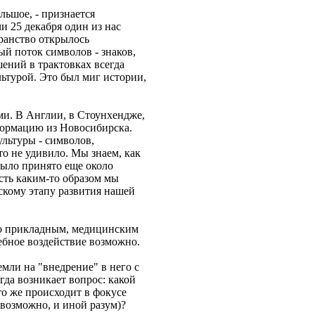
льшое, - признается
и 25 декабря один из нас
транство открылось
й поток символов - знаков,
шений в трактовках всегда
ьтурой. Это был миг истории,
ми. В Англии, в Стоунхендже,
формацию из Новосибирска.
ультуры - символов,
о не удивило. Мы знаем, как
было принято еще около
есть каким-то образом мы
скому этапу развития нашей
то прикладным, медицинским
ебное воздействие возможно.
мли на "внедрение" в него с
гда возникает вопрос: какой
о же происходит в фокусе
 возможно, и иной разум)?