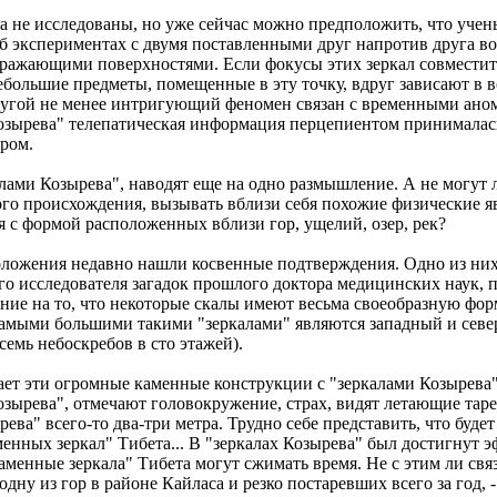
а не исследованы, но уже сейчас можно предположить, что уче
 об экспериментах с двумя поставленными друг напротив друга в
ражающими поверхностями. Если фокусы этих зеркал совместить
большие предметы, помещенные в эту точку, вдруг зависают в во
Другой не менее интригующий феномен связан с временными ано
озырева" телепатическая информация перцепиентом принималась
ором.
лами Козырева", наводят еще на одно размышление. А не могут
го происхождения, вызывать вблизи себя похожие физические я
 с формой расположенных вблизи гор, ущелий, озер, рек?
ложения недавно нашли косвенные подтверждения. Одно из них 
о исследователя загадок прошлого доктора медицинских наук, 
ие на то, что некоторые скалы имеют весьма своеобразную фор
Самыми большими такими "зеркалами" являются западный и севе
семь небоскребов в сто этажей).
ет эти огромные каменные конструкции с "зеркалами Козырева"
зырева", отмечают головокружение, страх, видят летающие тарел
ева" всего-то два-три метра. Трудно себе представить, что будет
менных зеркал" Тибета... В "зеркалах Козырева" был достигнут 
аменные зеркала" Тибета могут сжимать время. Не с этим ли свя
дну из гор в районе Кайласа и резко постаревших всего за год, 