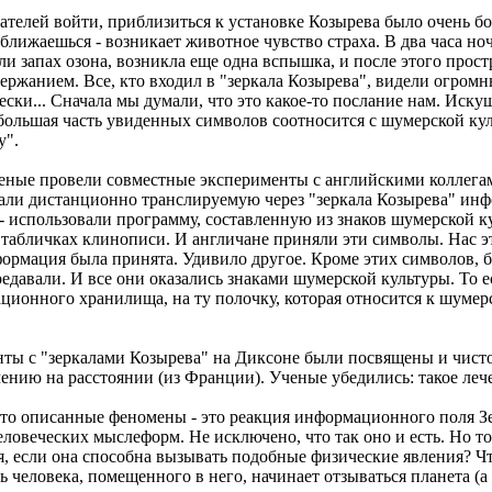
телей войти, приблизиться к установке Козырева было очень бо
лижаешься - возникает животное чувство страха. В два часа ноч
и запах озона, возникла еще одна вспышка, и после этого прос
жанием. Все, кто входил в "зеркала Козырева", видели огромны
ски... Сначала мы думали, что это какое-то послание нам. Иску
большая часть увиденных символов соотносится с шумерской кул
у".
еные провели совместные эксперименты с английскими коллега
мали дистанционно транслируемую через "зеркала Козырева" ин
- использовали программу, составленную из знаков шумерской к
табличках клинописи. И англичане приняли эти символы. Нас эт
формация была принята. Удивило другое. Кроме этих символов, 
редавали. И все они оказались знаками шумерской культуры. То 
ционного хранилища, на ту полочку, которая относится к шумер
енты с "зеркалами Козырева" на Диксоне были посвящены и чис
чению на расстоянии (из Франции). Ученые убедились: такое леч
что описанные феномены - это реакция информационного поля Зе
ловеческих мыслеформ. Не исключено, что так оно и есть. Но то
, если она способна вызывать подобные физические явления? Чт
ь человека, помещенного в него, начинает отзываться планета (а