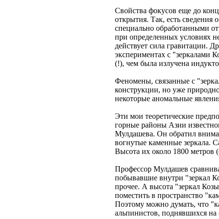
Свойства фокусов еще до конц
открытия. Так, есть сведения
специально обработанными от
при определенных условиях не
действует сила гравитации. 
экспериментах с "зеркалами К
(!), чем была излучена индукт
Феномены, связанные с "зерка
конструкции, но уже природно
некоторые аномальные явления
Эти мои теоретические предпо
горные районы Азии известног
Мулдашева. Он обратил вниман
вогнутые каменные зеркала. 
Высота их около 1800 метров (
Профессор Мулдашев сравнива
побывавшие внутри "зеркал Ко
прочее. А высота "зеркал Козыр
поместить в пространство "ка
Поэтому можно думать, что "к
альпинистов, поднявшихся на о