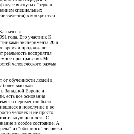
 фокусе вогнутых "зеркал
ованием специальных
роизведения) в конкретную
Казначеев:
991 года. Его участник К.
стниками эксперимента 20 и
ое время и продолжали
т реальность восприятия
емное пространство. Мы
остей человеческого разума
т от обученности людей в
с более высокой
 в Западной Европе и
и, есть все основания
ремя экспериментов было
ившиеся в новолуние и во
росто человек и не просто
стоятельную ценность. С
знание в особое состояние. А
ырева" из "обычного" человека
ало может усиливать