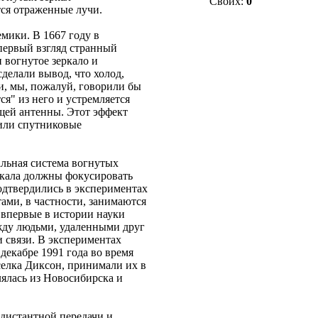
Своих:
0
тся отраженные лучи.
мики. В 1667 году в
 первый взгляд странный
 вогнутое зеркало и
делали вывод, что холод,
и, мы, пожалуй, говорили бы
ся" из него и устремляется
ющей антенны. Этот эффект
 или спутниковые
альная система вогнутых
ркала должны фокусировать
одтвердились в экспериментах
ами, в частности, занимаются
 впервые в истории науки
жду людьми, удаленными друг
 связи. В экспериментах
декабре 1991 года во время
селка Диксон, принимали их в
лялась из Новосибирска и
дистантной передачи и