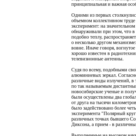
принципиальная и важная особе
Одними из первых столкнулись
объемном коллективном труде 
эксперимент: на значительном
обнаруживали при этом, что в 
подобно теплу, распространяе
о несколько другом механизме:
вовне. Иначе говоря, вогнуто
хорошо известен в радиотехни
телевизионные антенны.
Судя по всему, подобными сво
алюминиевых зеркал. Согласн
различные виды излучений, в 
по так называемым дистантным
новосибирские ученые и получ
были осуществлены два глоба
от друга на тысячи километр
было задействовано более четы
эксперимента "Полярный круг"
различных точках бывшего Сов
Диксона, а прием - в различн
Выполненные на высоком научн