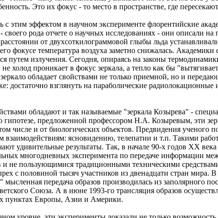
нность. Это их фокус - то место в пространстве, где пересекаю
 с этим эффектом в научном эксперименте флорентийские акаде
- своего рода отчете о научных исследованиях - они описали на
 расстоянии от двухсоткилограммовой глыбы льда устанавливали
его фокусе температура воздуха заметно снижалась. Академики с
тся путем излучения. Сегодня, опираясь на законы термодинамик
 не холод проникает в фокус зеркала, а тепло как бы "вытягивает
е зеркало обладает свойствами не только приемной, но и переда
ке: достаточно взглянуть на параболические радиолокационные
йствами обладают и так называемые "зеркала Козырева" - специ
о гипотезе, предложенной профессором Н.А. Козыревым, эти зе
том числе и от биологических объектов. Предвидения ученого п
 взаимодействиям: ясновидению, телепатии и т.п. Такими работ
ают удивительные результаты. Так, в начале 90-х годов XX века
льных многодневных эксперимента по передаче информации ме
ов и не пользующимися традиционными техническими средствами
рех с половиной тысяч участников из двенадцати стран мира. В 
 мысленная передача образов производилась из заполярного по
етского Союза. А в июне 1993-го трансляция образов осуществ
ых пунктах Европы, Азии и Америки.
ом уровне, эти эксперименты доказали не только возможность 