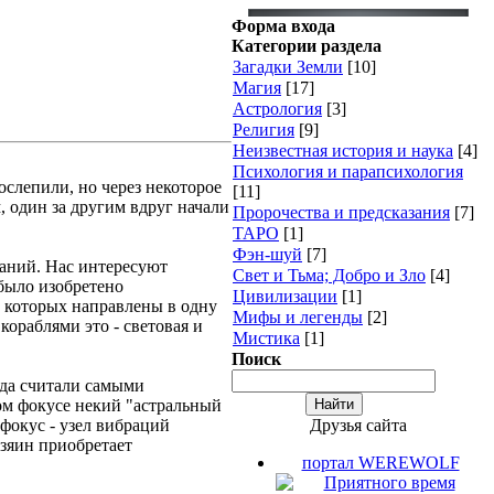
Форма входа
Категории раздела
Загадки Земли
[10]
Магия
[17]
Астрология
[3]
Религия
[9]
Неизвестная история и наука
[4]
Психология и парапсихология
ослепили, но через некоторое
[11]
 один за другим вдруг начали
Пророчества и предсказания
[7]
ТАРО
[1]
Фэн-шуй
[7]
аний. Нас интересуют
Свет и Тьма; Добро и Зло
[4]
 было изобретено
Цивилизации
[1]
т которых направлены в одну
Мифы и легенды
[2]
кораблями это - световая и
Мистика
[1]
Поиск
егда считали самыми
ном фокусе некий "астральный
Друзья сайта
 фокус - узел вибраций
озяин приобретает
портал WEREWOLF