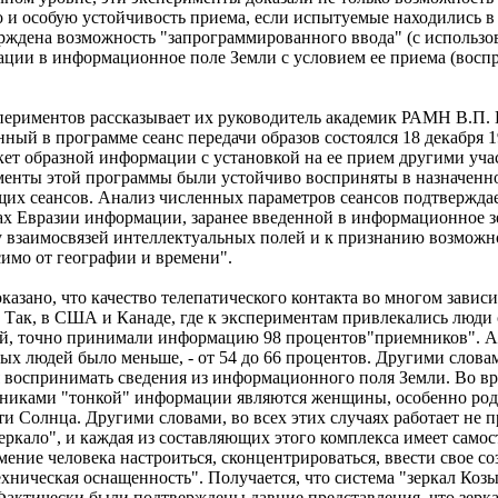
 и особую устойчивость приема, если испытуемые находились в
ерждена возможность "запрограммированного ввода" (с использ
ации в информационное поле Земли с условием ее приема (восп
спериментов рассказывает их руководитель академик РАМН В.П. 
ный в программе сеанс передачи образов состоялся 18 декабря 1
ет образной информации с установкой на ее прием другими уча
ементы этой программы были устойчиво восприняты в назначенн
их сеансов. Анализ численных параметров сеансов подтверждае
ах Евразии информации, заранее введенной в информационное з
у взаимосвязей интеллектуальных полей и к признанию возможн
имо от географии и времени".
азано, что качество телепатического контакта во многом зависи
 Так, в США и Канаде, где к экспериментам привлекались люди 
й, точно принимали информацию 98 процентов"приемников". А
х людей было меньше, - от 54 до 66 процентов. Другими словам
я воспринимать сведения из информационного поля Земли. Во в
никами "тонкой" информации являются женщины, особенно род
и Солнца. Другими словами, во всех этих случаях работает не п
зеркало", и каждая из составляющих этого комплекса имеет само
ение человека настроиться, сконцентрироваться, ввести свое со
ехническая оснащенность". Получается, что система "зеркал Коз
 Фактически были подтверждены давние представления, что зерк