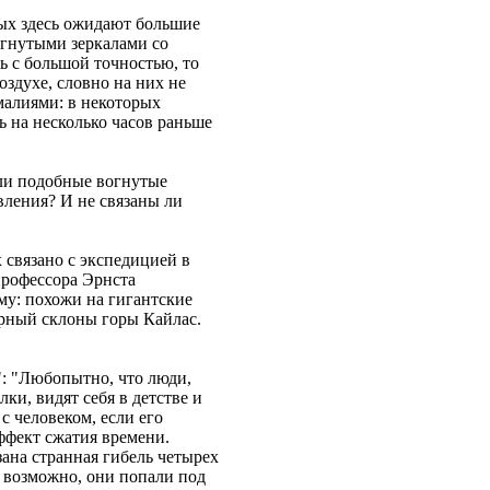
ных здесь ожидают большие
огнутыми зеркалами со
 с большой точностью, то
здухе, словно на них не
малиями: в некоторых
 на несколько часов раньше
 ли подобные вогнутые
вления? И не связаны ли
связано с экспедицией в
профессора Эрнста
му: похожи на гигантские
рный склоны горы Кайлас.
: "Любопытно, что люди,
ки, видят себя в детстве и
 с человеком, если его
эффект сжатия времени.
зана странная гибель четырех
- возможно, они попали под