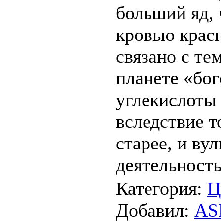
больший яд, 
кровью красн
связано с те
планете «бо
углекислоты
вследствие т
старее, и ву
деятельность
Категория
:
Ц
Добавил
:
AS