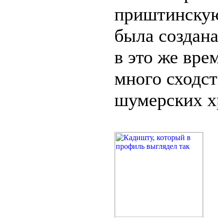
приштинскую
была создан
в это же вре
много сходс
шумерских х