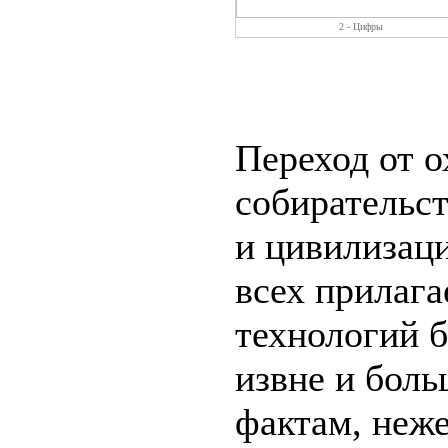
2 - Цифры
Переход от о
собирательс
и цивилизаци
всех прилаг
технологий 
извне и боль
фактам, неж