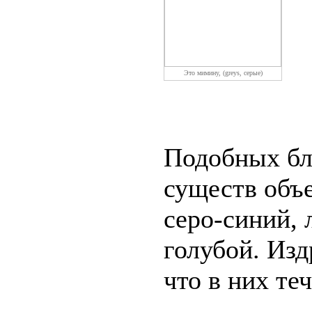
Это мимину, (greys, серые)
Подобных бл
существ объе
серо-синий, 
голубой. Изд
что в них теч