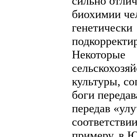
сильно отлич
биохимии че
генетически
подкорректи
Некоторые
сельскохозя
культуры, со
боги передав
передав «ул
соответствии
примеру, в 