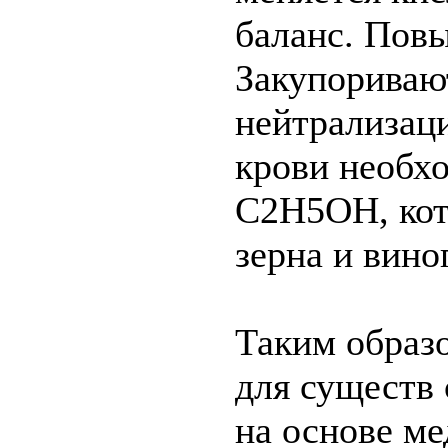
баланс. Повы
Закупориваю
нейтрализац
крови необх
С2Н5ОН, кот
зерна и вино
Таким образо
для существ 
на основе ме