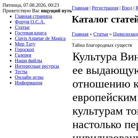
Пятница, 07.08.2026, 00:23
Главная
|
Регистрация
|
Вход
|
Приветствую Вас
ищущий путь
Главная страница
Каталог стате
Форум O.C.A.
Статьи
Гостевая книга
Главная
»
Статьи
»
Цивилизац
Clavis Astartae de Magica
Мир Тату
Тайна благородных существ
Гороскоп
Культура Вин
Галерея
Наши файлы
Интересные ресурсы
ее выдающую
Тесты
Онлайн игры
отношению к
Информация
европейским
культурам то
настолько пе
цивилизован