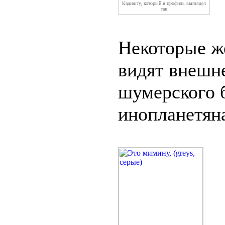
Кадишту, который в профиль выглядел
так
Некоторые ж
видят внешн
шумерского 
инопланетян