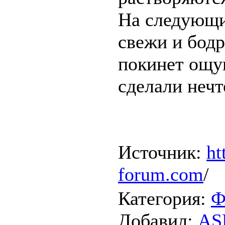
На следующи
свежи и бодр
покинет ощу
сделали нечт
Источник:
ht
forum.com
/
Категория
:
Ф
Добавил
:
AS