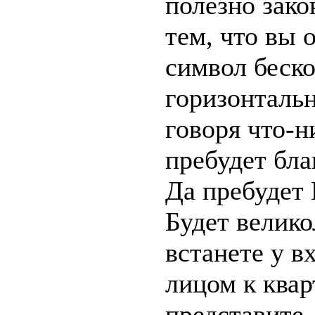
полезно зако
тем, что вы 
символ беско
горизонталь
говоря что-н
пребудет бла
Да пребудет
Будет велико
встанете у в
лицом к квар
представите,