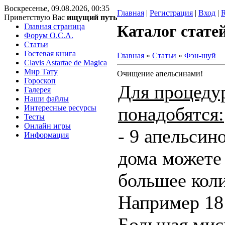
Воскресенье, 09.08.2026, 00:35
Главная
|
Регистрация
|
Вход
|
Приветствую Вас
ищущий путь
Главная страница
Каталог стате
Форум O.C.A.
Статьи
Гостевая книга
Главная
»
Статьи
»
Фэн-шуй
Clavis Astartae de Magica
Мир Тату
Очищение апельсинами!
Гороскоп
Для процеду
Галерея
Наши файлы
Интересные ресурсы
понадобятся:
Тесты
Онлайн игры
- 9 апельсин
Информация
дома можете
большее коли
Например 18 
Большая мис