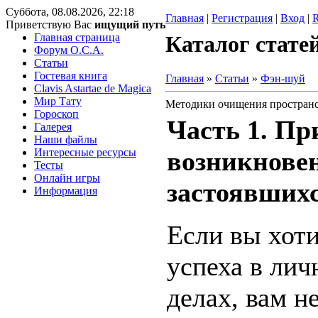
Суббота, 08.08.2026, 22:18
Главная
|
Регистрация
|
Вход
|
Приветствую Вас
ищущий путь
Главная страница
Каталог стате
Форум O.C.A.
Статьи
Гостевая книга
Главная
»
Статьи
»
Фэн-шуй
Clavis Astartae de Magica
Мир Тату
Методики очищения пространс
Гороскоп
Часть 1. П
Галерея
Наши файлы
Интересные ресурсы
возникнове
Тесты
Онлайн игры
застоявшихс
Информация
Если вы хоти
успеха в ли
делах, вам н