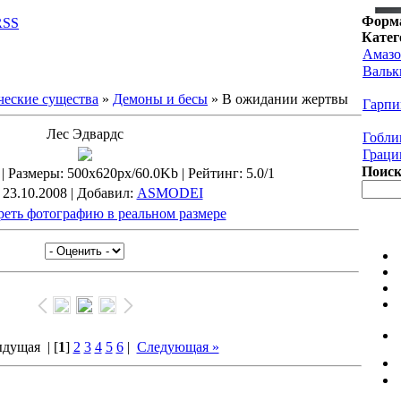
Форма
RSS
Катег
Амаз
Вальк
еские существа
»
Демоны и бесы
» В ожидании жертвы
Гарпи
Лес Эдвардс
Гобл
Граци
Поис
 |
Размеры
: 500x620px/60.0Kb |
Рейтинг
: 5.0/1
: 23.10.2008 |
Добавил
:
ASMODEI
еть фотографию в реальном размере
ыдущая
| [
1
]
2
3
4
5
6
|
Следующая »