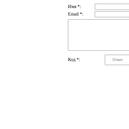
Имя *:
Email *:
Код *: