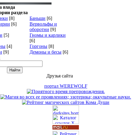
 входа
ории раздела
онки
[8]
Баньши
[6]
ирии
[6]
Вервольфы и
оборотни
[9]
и
[5]
Гномы и карлики
[6]
ины
[4]
Горгоны
[8]
и
[9]
Демоны и бесы
[6]
к
Друзья сайта
портал WEREWOLF