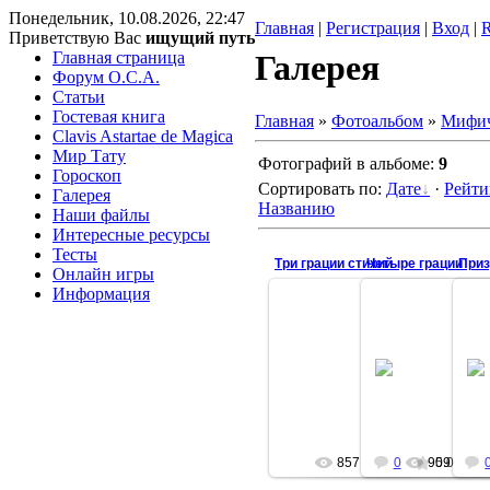
Понедельник, 10.08.2026, 22:47
Главная
|
Регистрация
|
Вход
|
Приветствую Вас
ищущий путь
Главная страница
Галерея
Форум O.C.A.
Статьи
Гостевая книга
Главная
»
Фотоальбом
»
Мифич
Clavis Astartae de Magica
Мир Тату
Фотографий в альбоме
:
9
Гороскоп
Сортировать по
:
Дате
·
Рейти
Галерея
Названию
Наши файлы
Интересные ресурсы
Тесты
Три грации стихий
Четыре грации
Приз
Онлайн игры
Информация
23.10.2008
23.10.2
Жан-Пьер Таргет
Алексей Б
2002
2000
ASMODEI
ASMO
857
0
909
5.0