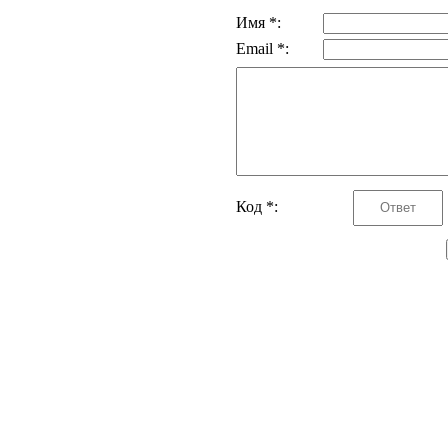
Имя *:
Email *:
Код *: