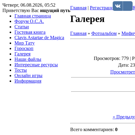
Четверг, 06.08.2026, 05:52
Главная
|
Регистрация
|
Вход
|
Приветствую Вас
ищущий путь
Главная страница
Галерея
Форум O.C.A.
Статьи
Гостевая книга
Главная
»
Фотоальбом
»
Мифич
Clavis Astartae de Magica
Мир Тату
Гороскоп
Галерея
Просмотров
: 779 |
Р
Наши файлы
Интересные ресурсы
Дата
: 2
Тесты
Просмотрет
Онлайн игры
Информация
« Предыд
Всего комментариев
:
0