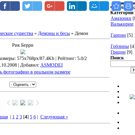
Форма вхо
RSS
Категории 
Амазонки
[
Валькирии
еские существа
»
Демоны и бесы
» Демон
Гарпии
[5]
Рик Берри
Гоблины
[4
Грации
[9]
Поиск
азмеры
: 575x768px/87.4Kb |
Рейтинг
: 5.0/2
3.10.2008 |
Добавил
:
ASMODEI
ь фотографию в реальном размере
ущая
|
1
2
3
[
4
]
5
6
|
Следующая »