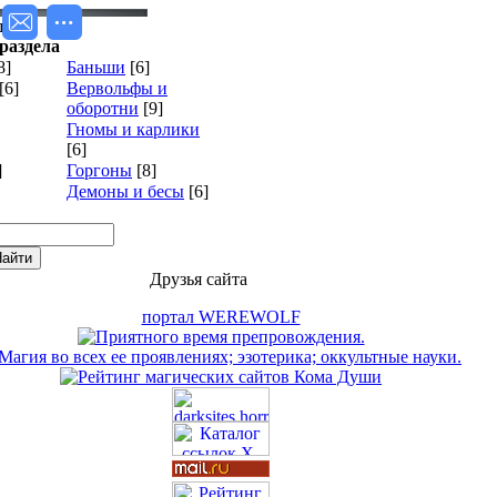
да
раздела
8]
Баньши
[6]
[6]
Вервольфы и
оборотни
[9]
Гномы и карлики
[6]
]
Горгоны
[8]
Демоны и бесы
[6]
Друзья сайта
портал WEREWOLF