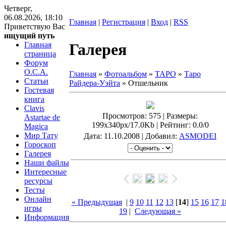
Четверг,
06.08.2026, 18:10
Главная
|
Регистрация
|
Вход
|
RSS
Приветствую Вас
ищущий путь
Главная
Галерея
страница
Форум
O.C.A.
Главная
»
Фотоальбом
»
ТАРО
»
Таро
Статьи
Райдера-Уэйта
» Отшельник
Гостевая
книга
Clavis
Просмотров
: 575 |
Размеры
:
Astartae de
199x340px/17.0Kb |
Рейтинг
: 0.0/0
Magica
Мир Тату
Дата
: 11.10.2008 |
Добавил
:
ASMODEI
Гороскоп
Галерея
Наши файлы
Интересные
ресурсы
Тесты
Онлайн
« Предыдущая
|
9
10
11
12
13
[
14
]
15
16
17
1
игры
19
|
Следующая »
Информация