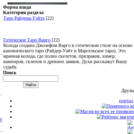
Форма входа
Категории раздела
Таро Райдера-Уэйта
[22]
Готическое Таро Варго
[22]
Колода создана Джозефом Варго в готическом стиле на основе
канонического таро (Райдер-Уайт и Марсельское таро). Это
мрачная колода, где полно скелетов, призраков, химер,
вампиров, склепов и древних замков. Духи расскажут Вашу
судьбу.
Поиск
Друзь
порта
8