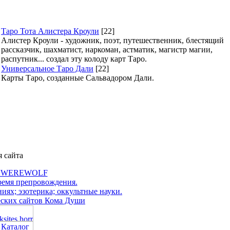
Таро Тота Алистера Кроули
[22]
Алистер Кроули - художник, поэт, путешественник, блестящий
рассказчик, шахматист, наркоман, астматик, магистр магии,
распутник... создал эту колоду карт Таро.
Универсальное Таро Дали
[22]
Карты Таро, созданные Сальвадором Дали.
я сайта
л WEREWOLF