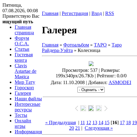
Пятница,
07.08.2026, 00:08
Главная
|
Регистрация
|
Вход
|
RSS
Приветствую Вас
ищущий путь
Главная
Галерея
страница
Форум
O.C.A.
Главная
»
Фотоальбом
»
ТАРО
»
Таро
Статьи
Райдера-Уэйта
» Колесница
Гостевая
книга
Clavis
Просмотров
: 537 |
Размеры
:
Astartae de
199x340px/26.7Kb |
Рейтинг
: 0.0/0
Magica
Мир Тату
Дата
: 11.10.2008 |
Добавил
:
ASMODEI
Гороскоп
Галерея
Наши файлы
Интересные
ресурсы
Тесты
Онлайн
« Предыдущая
|
11
12
13
14
15
[
16
]
17
18
19
игры
20
21
|
Следующая »
Информация