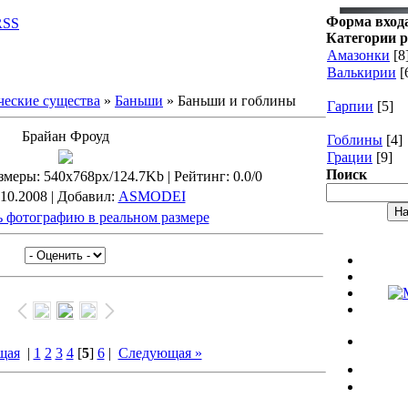
Форма вход
RSS
Категории р
Амазонки
[8
Валькирии
[
еские существа
»
Баньши
» Баньши и гоблины
Гарпии
[5]
Брайан Фроуд
Гоблины
[4]
Грации
[9]
Поиск
змеры
: 540x768px/124.7Kb |
Рейтинг
: 0.0/0
.10.2008 |
Добавил
:
ASMODEI
 фотографию в реальном размере
щая
|
1
2
3
4
[
5
]
6
|
Следующая »