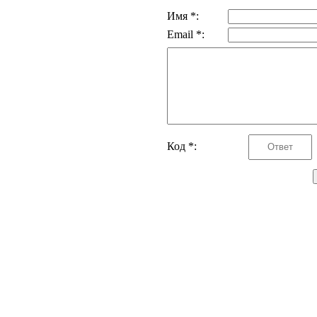
Имя *:
Email *:
Код *: