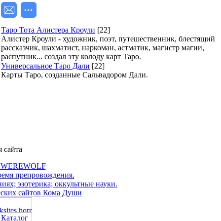
Таро Тота Алистера Кроули
[22]
Алистер Кроули - художник, поэт, путешественник, блестящий
рассказчик, шахматист, наркоман, астматик, магистр магии,
распутник... создал эту колоду карт Таро.
Универсальное Таро Дали
[22]
Карты Таро, созданные Сальвадором Дали.
я сайта
л WEREWOLF