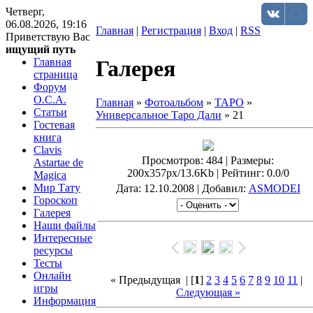
Четверг,
06.08.2026, 19:16
Главная
|
Регистрация
|
Вход
|
RSS
Приветствую Вас
ищущий путь
Главная
Галерея
страница
Форум
O.C.A.
Главная
»
Фотоальбом
»
ТАРО
»
Статьи
Универсальное Таро Дали
» 21
Гостевая
книга
Clavis
Просмотров
: 484 |
Размеры
:
Astartae de
200x357px/13.6Kb |
Рейтинг
: 0.0/0
Magica
Мир Тату
Дата
: 12.10.2008 |
Добавил
:
ASMODEI
Гороскоп
Галерея
Наши файлы
Интересные
ресурсы
Тесты
Онлайн
« Предыдущая
| [
1
]
2
3
4
5
6
7
8
9
10
11
|
игры
Следующая »
Информация