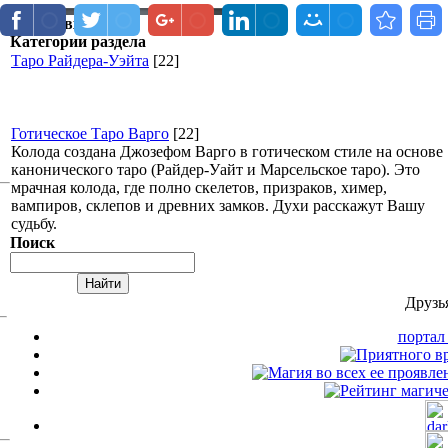
Форма входа
Категории раздела
Таро Райдера-Уэйта
[22]
Готическое Таро Варго
[22]
Колода создана Джозефом Варго в готическом стиле на основе
канонического таро (Райдер-Уайт и Марсельское таро). Это
мрачная колода, где полно скелетов, призраков, химер,
вампиров, склепов и древних замков. Духи расскажут Вашу
судьбу.
Поиск
Друзь
порта