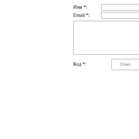
Имя *:
Email *:
Код *: