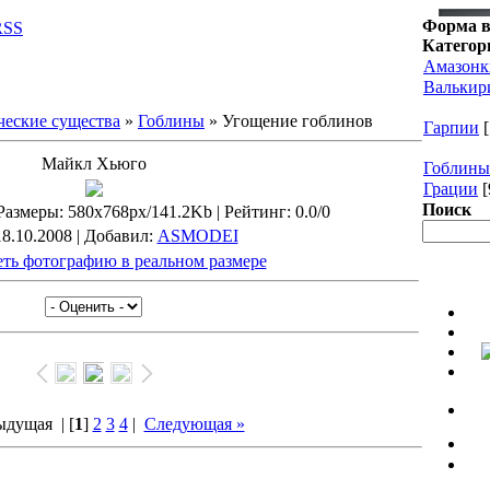
Форма в
RSS
Категор
Амазонк
Валькир
еские существа
»
Гоблины
» Угощение гоблинов
Гарпии
[
Майкл Хьюго
Гоблины
Грации
[
Поиск
Размеры
: 580x768px/141.2Kb |
Рейтинг
: 0.0/0
18.10.2008 |
Добавил
:
ASMODEI
ть фотографию в реальном размере
ыдущая
| [
1
]
2
3
4
|
Следующая »