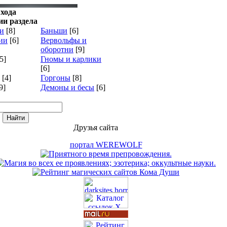
хода
ии раздела
и
[8]
Баньши
[6]
ии
[6]
Вервольфы и
оборотни
[9]
5]
Гномы и карлики
[6]
[4]
Горгоны
[8]
9]
Демоны и бесы
[6]
Друзья сайта
портал WEREWOLF