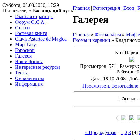
Суббота, 08.08.2026, 17:29
Главная
|
Регистрация
|
Вход
|
Приветствую Вас
ищущий путь
Главная страница
Галерея
Форум O.C.A.
Статьи
Гостевая книга
Главная
»
Фотоальбом
»
Мифич
Clavis Astartae de Magica
Гномы и карлики
» Клад гном
Мир Тату
Гороскоп
Кит Парки
Галерея
Наши файлы
Просмотров
: 571 |
Размеры
:
Интересные ресурсы
Рейтинг
: 0
Тесты
Онлайн игры
Дата
: 18.10.2008 |
Доба
Информация
Просмотреть фотографию 
« Предыдущая
|
1
2
3
[
4
]