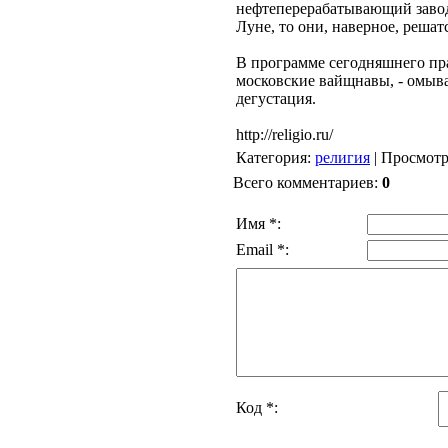
нефтеперерабатывающий завод 
Луне, то они, наверное, решатс
В программе сегодняшнего пра
московские вайщнавы, - омыва
дегустация.
http://religio.ru/
Категория
:
религия
|
Просмот
Всего комментариев
:
0
Имя *:
Email *:
Код *: