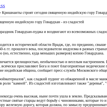
RSS
 Кришнаиты строят сегодня священную индийскую гору Говардх
ященную индийскую гору Говардхан - из сладостей
раздник Говардхан-пуджа и воздвигают из всевозможных сладос
одится в исторической области Врадж, где, по преданию, свыше 5
-х гг. прошлого века, последователи индуизма в разных странах
ю (но, естественно, куда меньших размеров) копию Говардхана.
личается зрелищностью, необычностью и веселым настроением. 
гу, всячески прославляют Бога и поют благоприятные ведические
ие индийская община, сообщает пресс-служба Московского общ
тройматериалов", как сладкий пудинг из обжаренной в масле ман
 роли "камней". Из сладостей изготавливают также "деревья", "о
некогда очень высокая, ныне почти ушла в землю. Предсказывают
естные святые старцы ведут борьбу с чиновниками, которые то и
ру железную дорогу, которая должна, по замыслу предпринимате