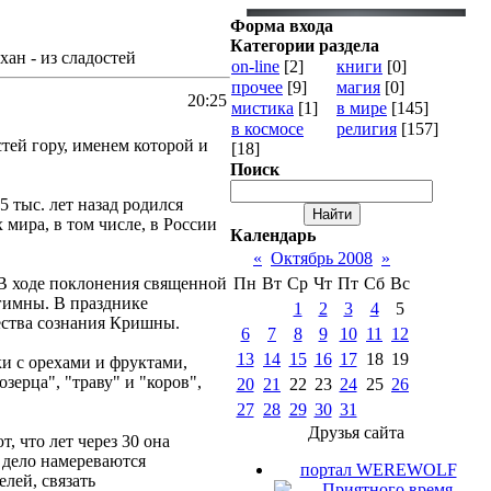
Форма входа
Категории раздела
ан - из сладостей
on-line
[2]
книги
[0]
прочее
[9]
магия
[0]
20:25
мистика
[1]
в мире
[145]
в космосе
религия
[157]
тей гору, именем которой и
[18]
Поиск
 тыс. лет назад родился
 мира, в том числе, в России
Календарь
«
Октябрь 2008
»
В ходе поклонения священной
Пн
Вт
Ср
Чт
Пт
Сб
Вс
 гимны. В празднике
1
2
3
4
5
ества сознания Кришны.
6
7
8
9
10
11
12
13
14
15
16
17
18
19
ки с орехами и фруктами,
зерца", "траву" и "коров",
20
21
22
23
24
25
26
27
28
29
30
31
Друзья сайта
, что лет через 30 она
 дело намереваются
портал WEREWOLF
лей, связать