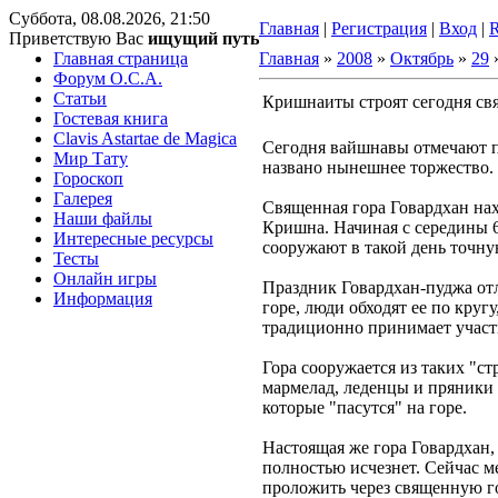
Суббота, 08.08.2026, 21:50
Главная
|
Регистрация
|
Вход
|
Приветствую Вас
ищущий путь
Главная страница
Главная
»
2008
»
Октябрь
»
29
»
Форум O.C.A.
Статьи
Кришнаиты строят сегодня св
Гостевая книга
Clavis Astartae de Magica
Сегодня вайшнавы отмечают п
Мир Тату
названо нынешнее торжество.
Гороскоп
Галерея
Священная гора Говардхан нах
Наши файлы
Кришна. Начиная с середины 60
Интересные ресурсы
сооружают в такой день точну
Тесты
Онлайн игры
Праздник Говардхан-пуджа от
Информация
горе, люди обходят ее по кру
традиционно принимает участ
Гора сооружается из таких "с
мармелад, леденцы и пряники в
которые "пасутся" на горе.
Настоящая же гора Говардхан, 
полностью исчезнет. Сейчас м
проложить через священную го