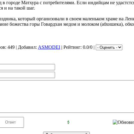
в городе Матхура с потребителями. Если индийцам не удастстся
я и на такой шаг.
здника, который организовали в своем маленьком храме на Лен
ние божества горы Говардхан медом и молоком (абхишека), обход
ров
: 449 |
Добавил
:
ASMODEI
|
Рейтинг
: 0.0/0 |