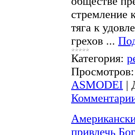
обществе пр
стремление к
тяга к удовл
грехов
...
Под
Категория:
р
Просмотров:
ASMODEI
|
Комментарии
Американски
привлечь Бог