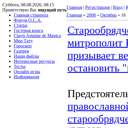
Суббота, 08.08.2026, 08:15
Главная
|
Регистрация
|
Вход
|
Приветствую Вас
ищущий путь
Главная страница
Главная
»
2008
»
Октябрь
»
16
Форум O.C.A.
Статьи
Старообрядч
Гостевая книга
Clavis Astartae de Magica
митрополит 
Мир Тату
Гороскоп
Галерея
призывает в
Наши файлы
Интересные ресурсы
остановить 
Тесты
Онлайн игры
Информация
Предстоятел
православно
старообрядч