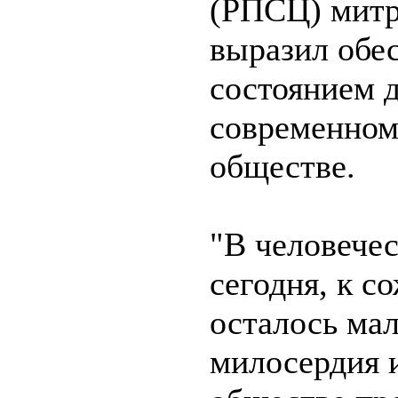
(РПСЦ) митр
выразил обе
состоянием 
современном
обществе.
"В человече
сегодня, к с
осталось ма
милосердия и