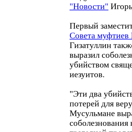
"Новости"
Игорь
Первый заместит
Совета муфтиев
Гизатуллин такж
выразил соболезн
убийством свящ
иезуитов.
"Эти два убийст
потерей для ве
Мусульмане выр
соболезнования в