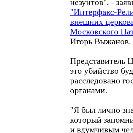
иезуитов", - зая
"Интерфакс-Рел
внешних церков
Московского Па
Игорь Выжанов.
Представитель Ц
это убийство бу
расследовано г
органами.
"Я был лично зн
который запомн
и вдумчивым чел