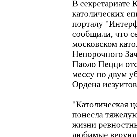
В секретариате
католических еп
порталу "Интерф
сообщили, что се
московском като
Непорочного Зач
Паоло Пецци от
мессу по двум 
Ордена иезуитов
"Католическая ц
понесла тяжелую
жизни ревностны
любимые верующ