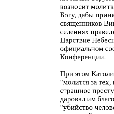
возносит молит
Богу, дабы прин
священников Вик
селениях правед
Царствие Небесно
официальном со
Конференции.
При этом Католи
"молится за тех,
страшное престу
даровал им благо
"убийство челов