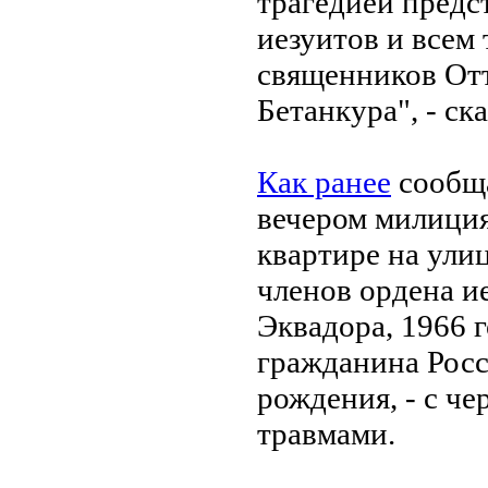
трагедией предс
иезуитов и всем 
священников От
Бетанкура", - ск
Как ранее
сообща
вечером милици
квартире на ули
членов ордена и
Эквадора, 1966 
гражданина Росс
рождения, - с ч
травмами.