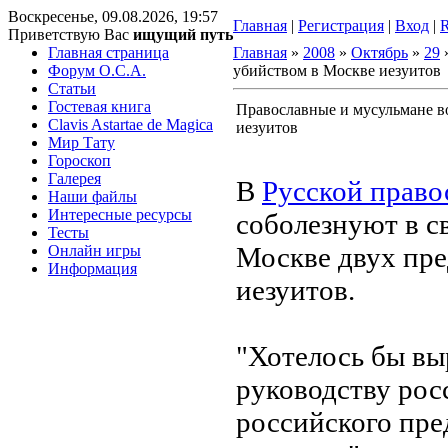
Воскресенье, 09.08.2026, 19:57
Главная
|
Регистрация
|
Вход
|
Приветствую Вас
ищущий путь
Главная страница
Главная
»
2008
»
Октябрь
»
29
»
Форум O.C.A.
убийством в Москве иезуитов
Статьи
Гостевая книга
Православные и мусульмане 
Clavis Astartae de Magica
иезуитов
Мир Тату
Гороскоп
Галерея
В
Русской право
Наши файлы
Интересные ресурсы
соболезнуют в с
Тесты
Москве двух пре
Онлайн игры
Информация
иезуитов.
"Хотелось бы вы
руководству рос
российского пре