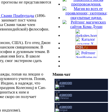
е прогнозы не представляются
 Свами Прабхупады
(1896-
 занимает пост члена
ка Свами также член
древнеиндийской) философии.
консин, США). Его отец Джон
тианским священником. В
ософии и духовным темам. В
зывая имя Бога. В школе
у, смог экстерном сдать
нажды, попав на лекции о
Мини-чат
духовного учителя. Поняв,
в Индию, в надежде, что
(праздник Колесниц) в Сан-
диниться к ним и
же скоро он получает
в индуизме).