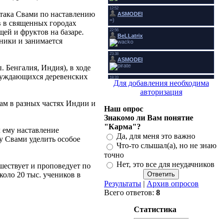
атака Свами по наставлению
в в священных городах
ей и фруктов на базаре.
ники и занимается
 Бенгалия, Индия), в ходе
 нуждающихся деревенских
Для добавления необходима
авторизация
ам в разных частях Индии и
Наш опрос
Знакомо ли Вам понятие
"Карма"?
 ему наставление
Да, для меня это важно
у Свами уделить особое
Что-то слышал(а), но не знаю
точно
Нет, это все для неудачников
шествует и проповедует по
коло 20 тыс. учеников в
Результаты
|
Архив опросов
Всего ответов:
8
Статистика