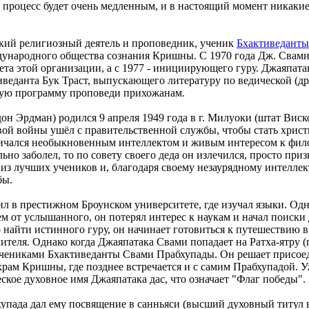
 процесс будет очень медленным, и в настоящий момент никаки
кий религиозный деятель и проповедник, ученик
Бхактиведанты
дународного общества сознания Кришны. С 1970 года Дж. Свами
та этой организации, а с 1977 - инициирующего гуру. Джаяпата
иведанта Бук Траст, выпускающего литературу по ведической (
ную программу проповеди прихожанам.
н Эрдман) родился 9 апреля 1949 года в г. Милуоки (штат Вис
вой войны ушёл с правительственной службы, чтобы стать хрис
личался необыкновенным интеллектом и живым интересом к фил
ильно заболел, то по совету своего деда он излечился, просто при
з лучших учеников и, благодаря своему незаурядному интеллект
бы.
л в престижном Броунском университете, где изучал языки. Од
м от услышанного, он потерял интерес к наукам и начал поиски 
о найти истинного гуру, он начинает готовиться к путешествию 
чителя. Однако когда Джаяпатака Свами попадает на Ратха-ятру 
 учениками Бхактиведанты Свами Прабхупады. Он решает присое
храм Кришны, где позднее встречается и с самим Прабхупадой. У
ское духовное имя Джаяпатака дас, что означает "Флаг победы".
хупада дал ему посвящение в санньяси (высший духовный титул 