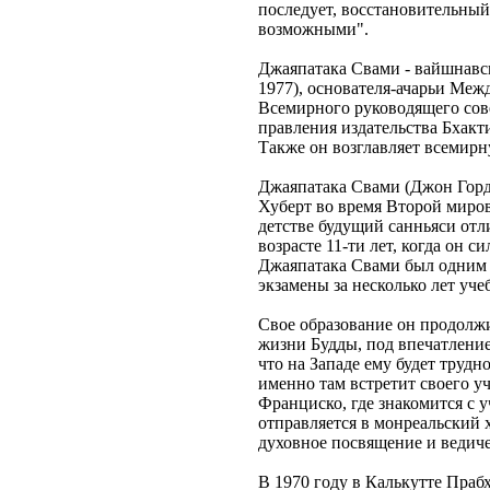
последует, восстановительный
возможными".
Джаяпатака Свами - вайшнавс
1977), основателя-ачарьи Меж
Всемирного руководящего сове
правления издательства Бхакт
Также он возглавляет всемир
Джаяпатака Свами (Джон Гордо
Хуберт во время Второй миро
детстве будущий санньяси от
возрасте 11-ти лет, когда он с
Джаяпатака Свами был одним и
экзамены за несколько лет уче
Свое образование он продолжи
жизни Будды, под впечатление
что на Западе ему будет трудн
именно там встретит своего у
Франциско, где знакомится с
отправляется в монреальский 
духовное посвящение и ведиче
В 1970 году в Калькутте Праб