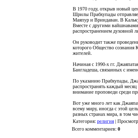
В 1970 году, открыв новый ц
Шрилы Прабхупады отправляет
Маяпур и Вриндаван. В Кальку
Вместе с другими вайшнавами
распространением духовной л
Он руководит также проведени
которого Общество сознания К
жителей.
Начиная с 1990-х гг. Джаяпат
Бангладеша, связанных с имен
По указанию Прабхупады, Джа
распространять каждый месяц 
внимание проповеди среди пр
Вот уже много лет как Джаяпа
всему миру, иногда с этой цел
разных странах мира, в том чи
Категория
:
религия
|
Просмот
Всего комментариев
:
0