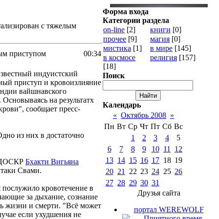
Форма входа
Категории раздела
тализирован с тяжелым
on-line
[2]
книги
[0]
прочее
[9]
магия
[0]
мистика
[1]
в мире
[145]
ным приступом
00:34
в космосе
религия
[157]
[18]
известный индуистский
Поиск
ный приступ и кровоизлияние
 Индии вайшнавского
. Основываясь на результатх
Календарь
крови", сообщает пресс-
«
Октябрь 2008
»
Пн
Вт
Ср
Чт
Пт
Сб
Вс
дно из них в достаточно
1
2
3
4
5
6
7
8
9
10
11
12
13
14
15
16
17
18
19
т ЦОСКР
Бхакти Вигьяна
атаки Свами.
20
21
22
23
24
25
26
27
28
29
30
31
я послужило кровотечение в
Друзья сайта
ечающие за дыхание, сознание
ь жизни и смерти. "Всё может
портал WEREWOLF
лучае если ухудшения не