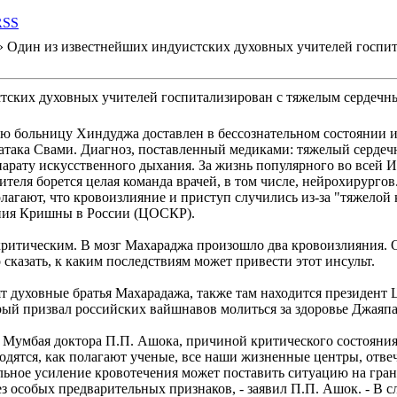
RSS
 Один из известнейших индуистских духовных учителей госпи
тских духовных учителей госпитализирован с тяжелым сердеч
ю больницу Хиндуджа доставлен в бессознательном состоянии 
така Свами. Диагноз, поставленный медиками: тяжелый сердеч
парату искусственного дыхания. За жизнь популярного во всей
теля борется целая команда врачей, в том числе, нейрохирургов
лагают, что кровоизлияние и приступ случились из-за "тяжелой 
ания Кришны в России (ЦОСКР).
критическим. В мозг Махараджа произошло два кровоизлияния. О
сказать, к каким последствиям может привести этот инсульт.
ят духовные братья Махарадажа, также там находится президен
рый призвал российских вайшнавов молиться за здоровье Джаяп
а Мумбая доктора П.П. Ашока, причиной критического состояни
аходятся, как полагают ученые, все наши жизненные центры, отв
ельное усиление кровотечения может поставить ситуацию на гран
з особых предварительных признаков, - заявил П.П. Ашок. - В с