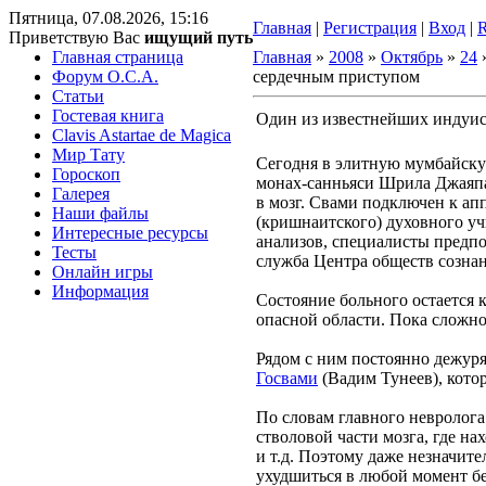
Пятница, 07.08.2026, 15:16
Главная
|
Регистрация
|
Вход
|
Приветствую Вас
ищущий путь
Главная страница
Главная
»
2008
»
Октябрь
»
24
»
Форум O.C.A.
сердечным приступом
Статьи
Гостевая книга
Один из известнейших индуис
Clavis Astartae de Magica
Мир Тату
Сегодня в элитную мумбайску
Гороскоп
монах-санньяси Шрила Джаяпа
Галерея
в мозг. Свами подключен к ап
Наши файлы
(кришнаитского) духовного учи
Интересные ресурсы
анализов, специалисты предпо
Тесты
служба Центра обществ созн
Онлайн игры
Информация
Состояние больного остается 
опасной области. Пока сложно 
Рядом с ним постоянно дежур
Госвами
(Вадим Тунеев), кото
По словам главного невролог
стволовой части мозга, где н
и т.д. Поэтому даже незначит
ухудшиться в любой момент бе