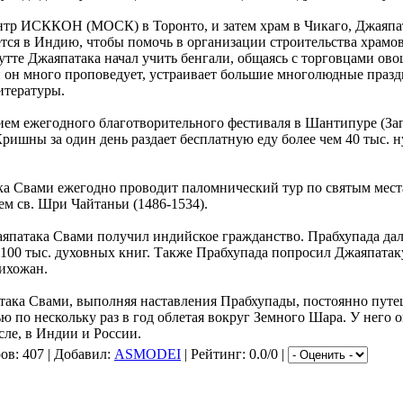
ентр ИСККОН (МОСК) в Торонто, и затем храм в Чикаго, Джаяп
ся в Индию, чтобы помочь в организации строительства храмо
тте Джаяпатака начал учить бенгали, общаясь с торговцами овощ
 он много проповедует, устраивает большие многолюдные празд
итературы.
ем ежегодного благотворительного фестиваля в Шантипуре (Зап.
ришны за один день раздает бесплатную еду более чем 40 тыс.
ака Свами ежегодно проводит паломнический тур по святым мест
ем св. Шри Чайтаньи (1486-1534).
япатака Свами получил индийское гражданство. Прабхупада дал
100 тыс. духовных книг. Также Прабхупада попросил Джаяпатак
ихожан.
така Свами, выполняя наставления Прабхупады, постоянно путе
ью по нескольку раз в год облетая вокруг Земного Шара. У него о
сле, в Индии и России.
ров
: 407 |
Добавил
:
ASMODEI
|
Рейтинг
: 0.0/0 |