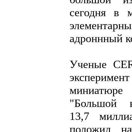
сегодня в 
элементар
адроннный к
Ученые CER
экспериме
миниатюре
"Большой в
13,7 милли
положил на