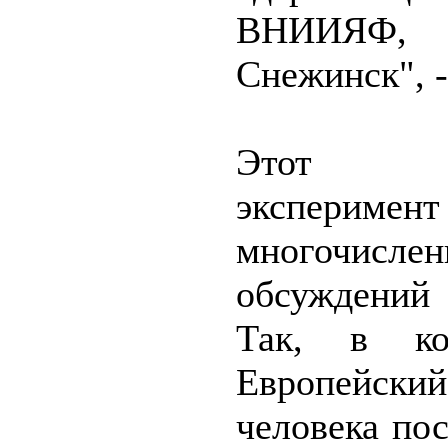
ВНИИЯФ
Снежинск", -
Этот м
эксперимен
многочисл
обсуждений
Так, в ко
Европейски
человека по