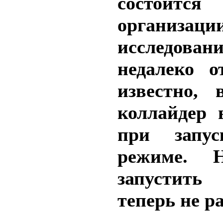
состоится
организа
исследов
недалеко 
известно, 
коллайдер 
при запу
режиме. 
запустить
теперь не р