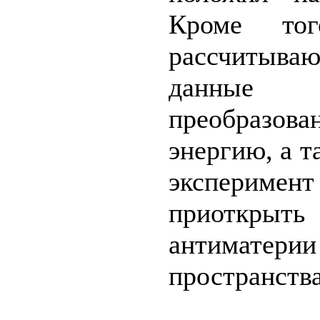
Кроме тог
рассчитываю
данные 
преобразов
энергию, а т
эксперим
приоткр
антиматери
пространства