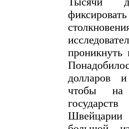
Тысячи д
фиксиров
столкновен
исследов
проникнуть 
Понадобило
долларов и
чтобы на
государст
Швейцари
большой и