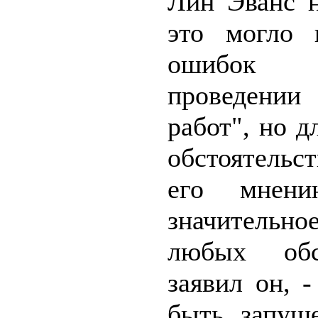
Лин Эванс н
это могло 
ошибок т
проведен
работ", но д
обстоятельс
его мнению
значительн
любых обст
заявил он, 
быть запущ