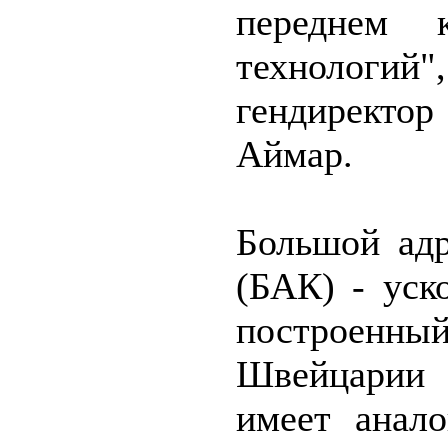
переднем 
технолог
гендирект
Аймар.
Большой ад
(БАК) - уск
построенны
Швейцарии
имеет анал