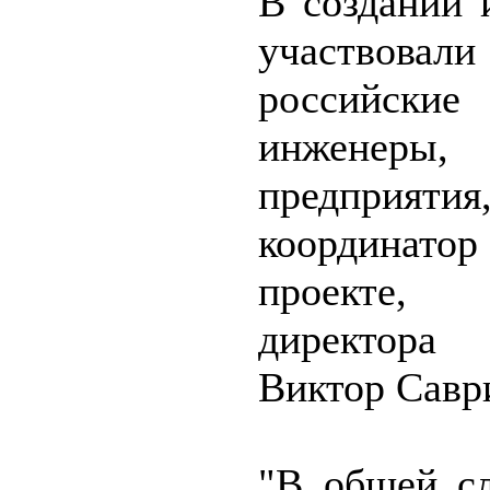
В создании 
участво
российск
инженеры
предприяти
координатор
проекте,
директор
Виктор Савр
"В общей с