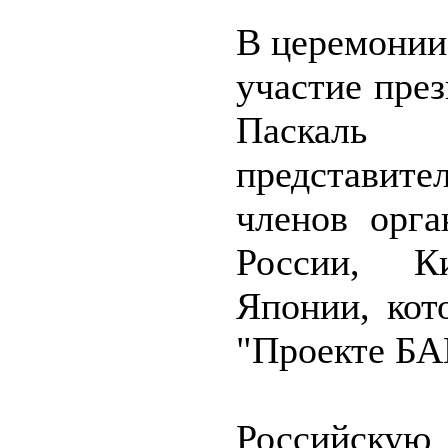
В церемонии
участие пре
Паскал
представит
членов орга
России, 
Японии, кот
"Проекте БА
Российску