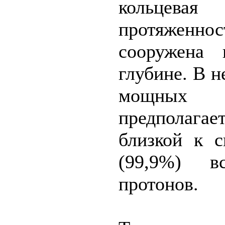
кольцева
протяжен
сооружена 
глубине. В 
мощных эл
предполагае
близкой к с
(99,9%) в
протонов.