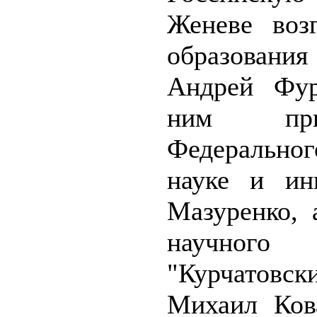
Женеве воз
образован
Андрей Фур
ним при
Федерально
науке и ин
Мазуренко, 
научно
"Курчатов
Михаил Ков