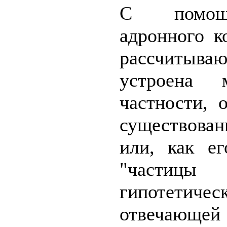
С помощ
адронного к
рассчитыва
устроена 
частности, 
существован
или, как е
"части
гипотетич
отвечающ