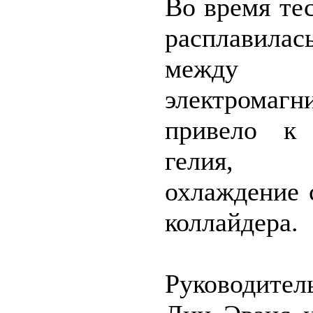
Во время те
расплавилас
межд
электром
привело к 
гелия, об
охлаждение 
коллайдера.
Руководите