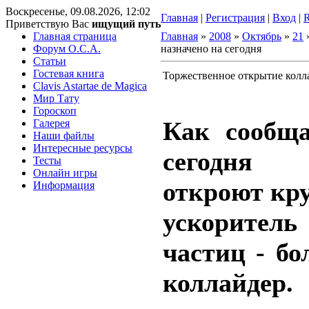
Воскресенье, 09.08.2026, 12:02
Главная
|
Регистрация
|
Вход
|
Приветствую Вас
ищущий путь
Главная страница
Главная
»
2008
»
Октябрь
»
21
»
Форум O.C.A.
назначено на сегодня
Статьи
Гостевая книга
Торжественное открытие колла
Clavis Astartae de Magica
Мир Тату
Гороскоп
Как сообщ
Галерея
Наши файлы
Интересные ресурсы
сегодня
Тесты
Онлайн игры
откроют кр
Информация
ускорител
частиц - б
коллайде