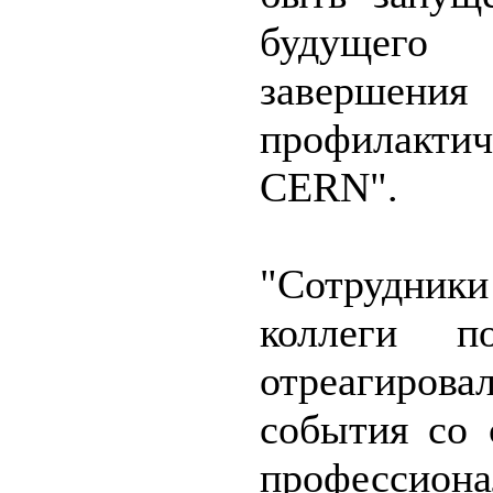
будущего
заверше
профилакти
CERN".
"Сотрудн
коллеги 
отреагиров
события со
професси