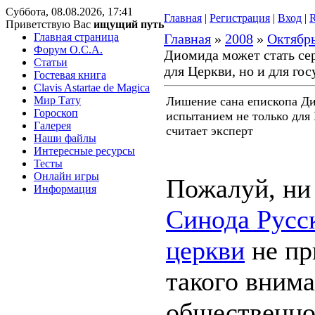
Суббота, 08.08.2026, 17:41
Главная
|
Регистрация
|
Вход
|
Приветствую Вас
ищущий путь
Главная страница
Главная
»
2008
»
Октябр
Форум O.C.A.
Диомида может стать се
Статьи
для Церкви, но и для гос
Гостевая книга
Clavis Astartae de Magica
Мир Тату
Лишение сана епископа Ди
Гороскоп
испытанием не только для 
Галерея
считает эксперт
Наши файлы
Интересные ресурсы
Тесты
Онлайн игры
Пожалуй, ни
Информация
Синода Русс
церкви
не пр
такого вним
общественно