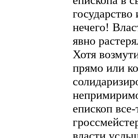
епископа в с
государство 
нечего! Вла
явно растеря
Хотя возмут
прямо или к
солидаризир
непримиримо
епископ все-
гроссмейстер
власти услы