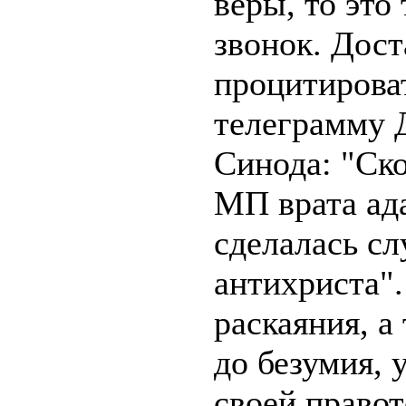
веры, то это
звонок. Дост
процитирова
телеграмму 
Синода: "Ск
МП врата ада
сделалась с
антихриста".
раскаяния, а 
до безумия, 
своей правот