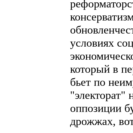
реформаторс
консерватизм
обновленчест
условиях со
экономическо
который в п
бьет по неи
"электорат"
оппозиции бу
дрожжах, вот