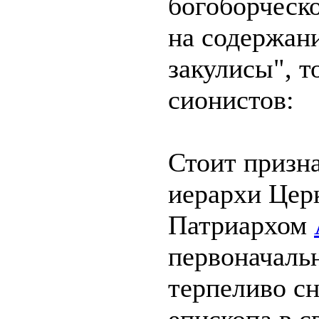
богоборческ
на содержан
закулисы", т
сионистов:
Стоит призн
иерархи Цер
Патриархом
первоначаль
терпеливо с