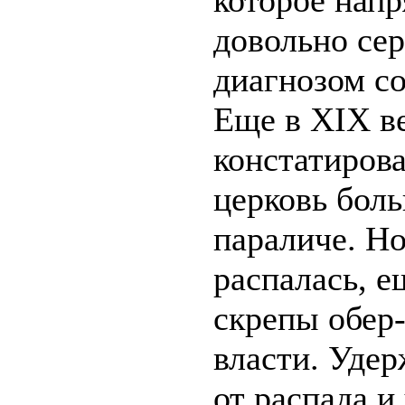
которое напр
довольно се
диагнозом с
Еще в XIX в
констатирова
церковь боль
параличе. Но
распалась, 
скрепы обер
власти. Уде
от распада и