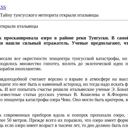
RSS
Тайну тунгусского метеорита открыли итальянцы
 открыли итальянцы
 просканировала озеро в районе реки Тунгуски. В самой
ни нашли сильный отражатель. Ученые предполагают, ч
чесали все окрестности эпицентра тунгусской катастрофы, н
родилось множество гипотез, вплоть до экзотической идеи п
корабля инопланетян.
авдоподобной считают версию о взрыве в атмосфере на высо
нципе это мог быть и каменный астероид, но тогда надо искать 
ь. И вот попытать счастье решили итальянские ученые Э. Бонат
 известные статьи русских ученых В. Кошелева и К.Флорен
о эпицентра катастрофы озера Чеко. Оно могло быть кратером, 
современных приборов вдоль и поперек пропахали озеро, з
более 50 метров. Прежде всего их поразило, что озеро имеет фо
дь если озеро имеет возраст в тысячи лет, то дно должно быть пл