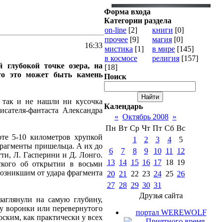
Форма входа
Категории раздела
on-line
[2]
книги
[0]
прочее
[9]
магия
[0]
16:33
мистика
[1]
в мире
[145]
в космосе
религия
[157]
 глубокой точке озера, на
[18]
то это может быть камень
Поиск
о так и не нашли ни кусочка
Календарь
исателя-фантаста Александра
«
Октябрь 2008
»
Пн
Вт
Ср
Чт
Пт
Сб
Вс
те 5-10 километров хрупкой
1
2
3
4
5
фрагменты пришельца. А их до
6
7
8
9
10
11
12
ти, Л. Гасперини и Д. Лонго.
13
14
15
16
17
18
19
ского об открытии в восьми
возникшим от удара фрагмента
20
21
22
23
24
25
26
27
28
29
30
31
Друзья сайта
аглянули на самую глубину,
рму воронки или перевернутого
портал WEREWOLF
оским, как практически у всех