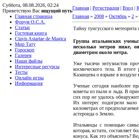
Суббота, 08.08.2026, 02:24
Главная
|
Регистрация
|
Вход
|
Приветствую Вас
ищущий путь
Главная страница
Главная
»
2008
»
Октябрь
»
2
» 
Форум O.C.A.
Статьи
Тайну тунгусского метеорита
Гостевая книга
Clavis Astartae de Magica
Группа итальянских ученых
Мир Тату
несколько метров ниже, о
Гороскоп
диаметром около метра.
Галерея
Наши файлы
Уже тысячи энтузиастов про
Интересные ресурсы
космического тела. В итоге 
Тесты
Казанцева о взрыве в воздухе 
Онлайн игры
Информация
Ученые сегодня наиболее пр
кометы из пыли и льда. В при
сих пор не удалось обнаружит
Их интерес подогрели мало
километрах от предполагаемог
астероида о Землю.
Итальянцы с помощью самых 
которая, кстати, составляет 
конуса. Как это объяснить? Ве