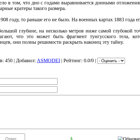
ело в том, что дно с годами выравнивается донными отложения
арные кратеры такого размера.
908 году, то раньше его не было. На военных картах 1883 года ег
большой глубине, на несколько метров ниже самой глубокой то
агают, что это может быть фрагмент тунгусского тела, ко
янцев, они полны решимости раскрыть наконец эту тайну.
в
: 450 |
Добавил
:
ASMODEI
|
Рейтинг
: 0.0/0 |