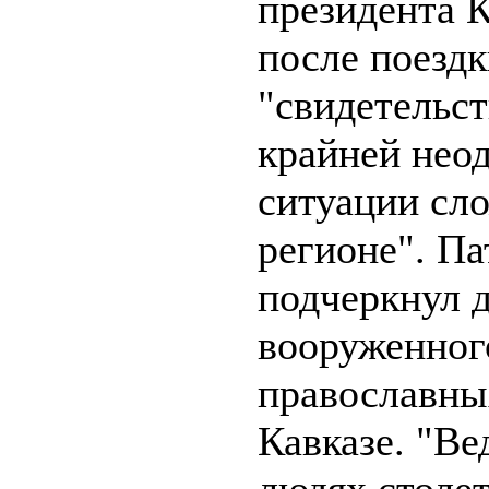
президента 
после поезд
"свидетельс
крайней нео
ситуации сл
регионе". Па
подчеркнул 
вооруженног
православны
Кавказе. "Ве