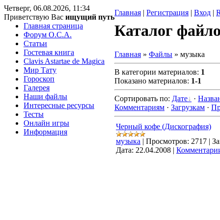
Четверг, 06.08.2026, 11:34
Главная
|
Регистрация
|
Вход
|
Приветствую Вас
ищущий путь
Главная страница
Каталог файл
Форум O.C.A.
Статьи
Гостевая книга
Главная
»
Файлы
» музыка
Clavis Astartae de Magica
Мир Тату
В категории материалов
:
1
Гороскоп
Показано материалов
:
1-1
Галерея
Наши файлы
Сортировать по
:
Дате
·
Назва
Интересные ресурсы
Комментариям
·
Загрузкам
·
Пр
Тесты
Онлайн игры
Черный кофе (Дискография)
Информация
музыка
|
Просмотров:
2717
|
За
Дата:
22.04.2008
|
Комментарии