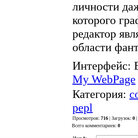
личности даж
которого гр
редактор явл
области фант
Интерфейс: E
My WebPage
Категория
:
с
pepl
Просмотров
:
716
|
Загрузок
:
0
Всего комментариев
:
0