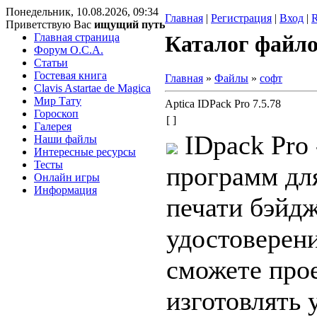
Понедельник, 10.08.2026, 09:34
Главная
|
Регистрация
|
Вход
|
Приветствую Вас
ищущий путь
Главная страница
Каталог файл
Форум O.C.A.
Статьи
Гостевая книга
Главная
»
Файлы
»
софт
Clavis Astartae de Magica
Мир Тату
Aptica IDPack Pro 7.5.78
Гороскоп
[ ]
Галерея
IDpack Pro 
Наши файлы
Интересные ресурсы
Тесты
программ для
Онлайн игры
Информация
печати бэйдж
удостоверен
сможете про
изготовлять 