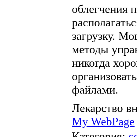
облегчения п
располагатьс
загрузку. М
методы упра
никогда хор
организовать
файлами.
Лекарство в
My WebPage
Категория
:
с