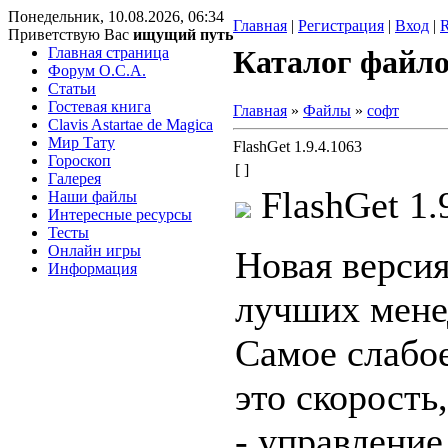
Понедельник, 10.08.2026, 06:34
Главная
|
Регистрация
|
Вход
|
Приветствую Вас
ищущий путь
Главная страница
Каталог файл
Форум O.C.A.
Статьи
Гостевая книга
Главная
»
Файлы
»
софт
Clavis Astartae de Magica
Мир Тату
FlashGet 1.9.4.1063
Гороскоп
[ ]
Галерея
FlashGet 1.
Наши файлы
Интересные ресурсы
Тесты
Онлайн игры
Новая версия
Информация
лучших мене
Самое слабое
это скорость
- управлени