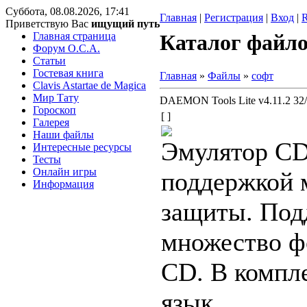
Суббота, 08.08.2026, 17:41
Главная
|
Регистрация
|
Вход
|
Приветствую Вас
ищущий путь
Главная страница
Каталог файл
Форум O.C.A.
Статьи
Гостевая книга
Главная
»
Файлы
»
софт
Clavis Astartae de Magica
Мир Тату
DAEMON Tools Lite v4.11.2 32/
Гороскоп
[ ]
Галерея
Наши файлы
Эмулятор С
Интересные ресурсы
Тесты
Онлайн игры
поддержкой 
Информация
защиты. Под
множество ф
CD. В компл
язык.