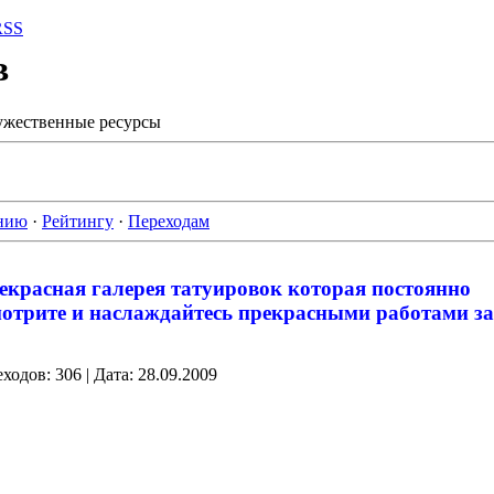
RSS
в
ужественные ресурсы
нию
·
Рейтингу
·
Переходам
рекрасная галерея татуировок которая постоянно
смотрите и наслаждайтесь прекрасными работами з
ходов:
306
|
Дата:
28.09.2009