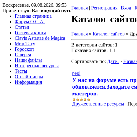
Воскресенье, 09.08.2026, 09:53
Главная
|
Регистрация
|
Вход
|
Приветствую Вас
ищущий путь
Главная страница
Каталог сайто
Форум O.C.A.
Статьи
Гостевая книга
Главная
»
Каталог сайтов
» Др
Clavis Astartae de Magica
Мир Тату
В категории сайтов
:
1
Гороскоп
Показано сайтов
:
1-1
Галерея
Наши файлы
Сортировать по
:
Дате
·
Назва
Интересные ресурсы
Тесты
pepl
Онлайн игры
У нас на форуме есть п
Информация
обновляется.Заходите 
мастеров.
Дружественные ресурсы
|
Пере