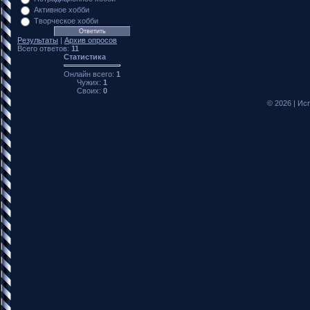
Активное хобби
Творческое хобби
Результаты
|
Архив опросов
Всего ответов:
11
Статистика
Онлайн всего:
1
Чужих:
1
Своих:
0
© 2026
|
Исп