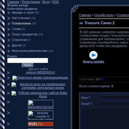
Главная
|
Регистрация
|
Вход
|
RSS
Форма входа
Категории раздела
Аркады и экшн
[86]
Главная
»
Онлайн игры
»
Головол
Настольные
[14]
Treasure Caves 2
Головоломки
[64]
Слова
[5]
В 100 уровнях соберите сокрови
Поиск предметов
[23]
головоломки пещер. Пользуйтес
управления для перемещения, с
Стратегии
[7]
сокровища и выбирайтесь через 
Другие
[5]
допустите чтобы вас раздавили.
Многопользовательские
[13]
Поиск
Играть онлайн
Друзья сайта
портал WEREWOLF
Счетчики
:
267
/
5
Всего комментариев
:
0
Имя *:
Email *: