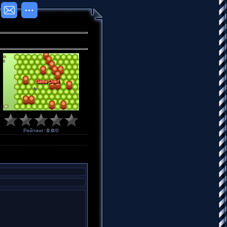
Рейтинг
:
0.0
/
0