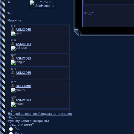
Код *:
Мини-чат
Для добавления необходима авторизация
Наш опрос
Музыку какого жанра Вы
предпочитаете?
Pop
Rock