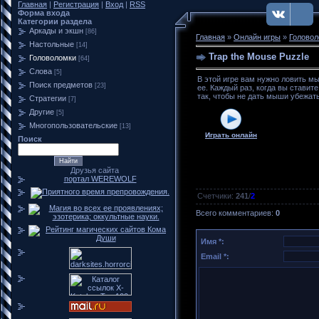
Главная
|
Регистрация
|
Вход
|
RSS
Форма входа
Категории раздела
Аркады и экшн
[86]
Главная
»
Онлайн игры
»
Головол
Настольные
[14]
Trap the Mouse Puzzle
Головоломки
[64]
Слова
[5]
В этой игре вам нужно ловить м
Поиск предметов
[23]
ее. Каждый раз, когда вы стави
так, чтобы не дать мыши убежать
Стратегии
[7]
Другие
[5]
Многопользовательские
[13]
Играть онлайн
Поиск
Друзья сайта
портал WEREWOLF
Счетчики
:
241
/
2
Всего комментариев
:
0
Имя *:
Email *: