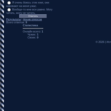
Я очень боюсь этих книг, они
навевают на меня ужас.
Вообще-то мне все равно. Могу
читать, могу не читать.
Результаты
|
Архив опросов
Всего ответов:
9
Статистика
Онлайн всего:
1
Чужих:
1
Своих:
0
© 2026
|
Исп