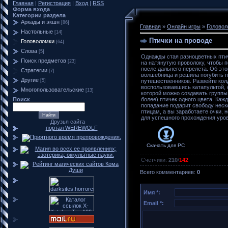
Главная
|
Регистрация
|
Вход
|
RSS
Форма входа
Категории раздела
Аркады и экшн
[86]
Главная
»
Онлайн игры
»
Головол
Настольные
[14]
Птички на проводе
Головоломки
[64]
Слова
[5]
Однажды стая разноцветных пти
Поиск предметов
[23]
на натянутую проволоку, чтобы 
после дальнего перелета. Об это
Стратегии
[7]
волшебница и решила погубить 
Другие
[5]
путешественников. Развейте кол
воспользовавшись катапультой,
Многопользовательские
[13]
которой можно создавать группы 
Поиск
более) птичек одного цвета. Каж
попадание подарит свободу нес
птицам, а вы заработаете очки,
для успешного прохождения уров
Друзья сайта
портал WEREWOLF
Скачать для
PC
Счетчики
:
210
/
142
Всего комментариев
:
0
Имя *:
Email *: