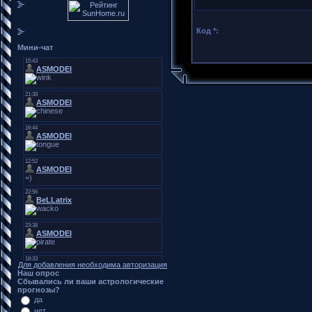
Код *:
Мини-чат
Для добавления необходима авторизация
Наш опрос
Сбывались ли ваши астрологические
прогнозы?
да
нет