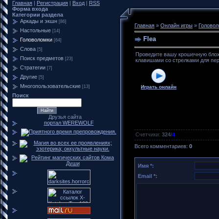
Главная
|
Регистрация
|
Вход
|
RSS
Форма входа
Категории раздела
Аркады и экшн
[86]
Главная
»
Онлайн игры
»
Головол
Настольные
[14]
Flea
Головоломки
[64]
Слова
[5]
Проведите вашу крошечную блоху
Поиск предметов
[23]
клавишами со стрелками для пер
Стратегии
[7]
Другие
[5]
Многопользовательские
[13]
Играть онлайн
Поиск
Друзья сайта
портал WEREWOLF
Счетчики
:
324
/
4
Всего комментариев
:
0
Имя *:
Email *: