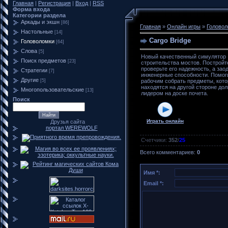
Главная
|
Регистрация
|
Вход
|
RSS
Форма входа
Категории раздела
Аркады и экшн
[86]
Главная
»
Онлайн игры
»
Головол
Настольные
[14]
Cargo Bridge
Головоломки
[64]
Слова
[5]
Новый качественный симулятор
Поиск предметов
[23]
строительства мостов. Постройт
проверьте его надежность, а зао
Стратегии
[7]
инженерные способности. Помог
Другие
[5]
рабочим собрать предметы, кот
находятся на другой стороне дол
Многопользовательские
[13]
лидером на доске почета.
Поиск
Играть онлайн
Друзья сайта
портал WEREWOLF
Счетчики
:
352
/
25
Всего комментариев
:
0
Имя *:
Email *: