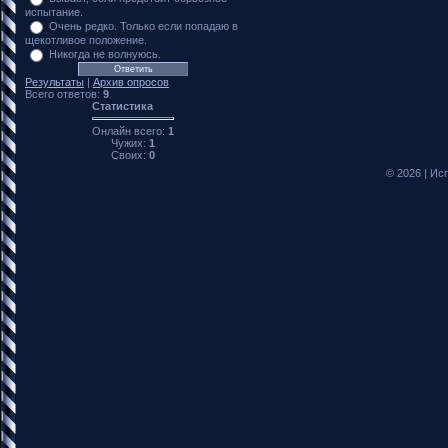
испытание.
Очень редко. Только если попадаю в
щекотливое положение.
Никогда не волнуюсь.
Результаты
|
Архив опросов
Всего ответов:
9
Статистика
Онлайн всего:
1
Чужих:
1
Своих:
0
© 2026
|
Исп