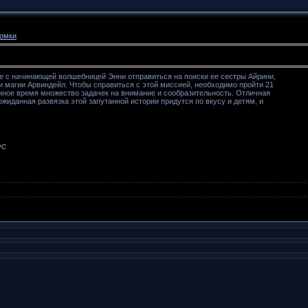
омки
те с начинающей волшебницей Энни отправиться на поиски ее сестры Айрини,
 магии Арвиндейл. Чтобы справиться с этой миссией, необходимо пройти 21
енное время множество задачек на внимание и сообразительность. Отличная
жиданная развязка этой запутанной истории придутся по вкусу и детям, и
PC