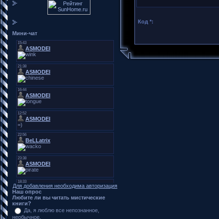
Код *:
Мини-чат
Для добавления необходима авторизация
Наш опрос
Любите ли вы читать мистические
книги?
Да, я люблю все непознанное,
необычное.