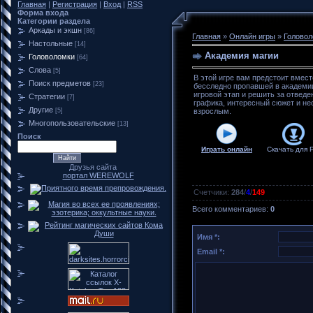
Главная
|
Регистрация
|
Вход
|
RSS
Форма входа
Категории раздела
Аркады и экшн
[86]
Главная
»
Онлайн игры
»
Головол
Настольные
[14]
Академия магии
Головоломки
[64]
Слова
[5]
В этой игре вам предстоит вмес
Поиск предметов
[23]
бесследно пропавшей в академии
игровой этап и решить за отвед
Стратегии
[7]
графика, интересный сюжет и нео
Другие
[5]
взрослым.
Многопользовательские
[13]
Поиск
Играть онлайн
Скачать для
Друзья сайта
портал WEREWOLF
Счетчики
:
284
/
4
/
149
Всего комментариев
:
0
Имя *:
Email *: