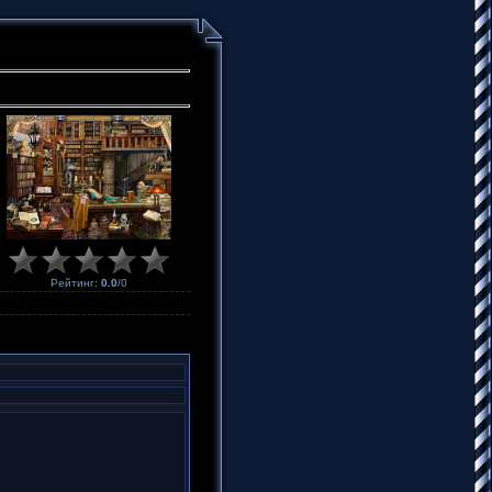
Рейтинг
:
0.0
/
0