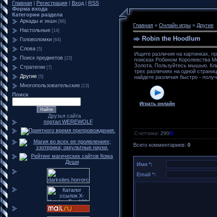
Главная
|
Регистрация
|
Вход
|
RSS
Форма входа
Категории раздела
Аркады и экшн
[86]
Главная
»
Онлайн игры
»
Другие
Настольные
[14]
Robin the Hoodlum
Головоломки
[64]
Слова
[5]
Ищите различия на картинках, п
Поиск предметов
[23]
поисках Робином Королевства М
Золота. Пользуйтесь мышью. Кл
Стратегии
[7]
трех различиях на одной страниц
Другие
[5]
найдете различия быстро - получ
Многопользовательские
[13]
Поиск
Играть онлайн
Друзья сайта
портал WEREWOLF
Счетчики
:
290
/
5
Всего комментариев
:
0
Имя *:
Email *: