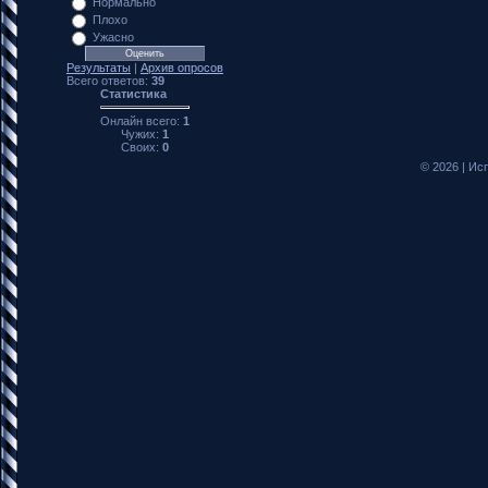
Нормально
Плохо
Ужасно
Результаты
|
Архив опросов
Всего ответов:
39
Статистика
Онлайн всего:
1
Чужих:
1
Своих:
0
© 2026
|
Исп