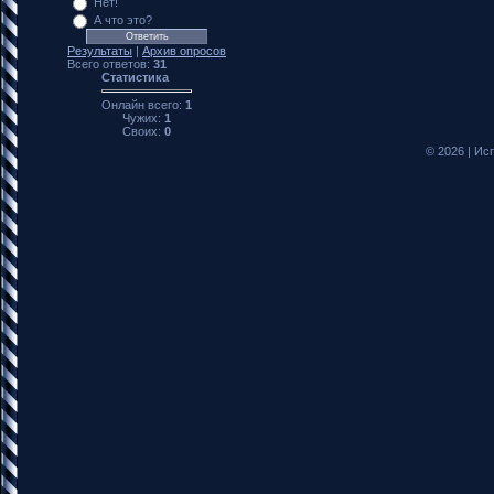
Нет!
А что это?
Результаты
|
Архив опросов
Всего ответов:
31
Статистика
Онлайн всего:
1
Чужих:
1
Своих:
0
© 2026
|
Исп