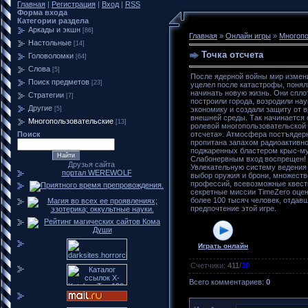
Главная
|
Регистрация
|
Вход
|
RSS
Форма входа
Категории раздела
Аркады и экшн
[86]
Главная
»
Онлайн игры
»
Многопо
Настольные
[14]
Точка отсчета
Головоломки
[64]
Слова
[5]
После ядерной войны мир измени
Поиск предметов
[23]
уцелел после катастрофы, понял
начинать новую жизнь. Они спло
Стратегии
[7]
построили города, возродили нау
Другие
[5]
экономику и создали защиту от 
внешней среды. Так начинается
Многопользовательские
[13]
ролевой многопользовательской 
Поиск
отсчета». Атмосфера постъядер
пропитана запахом радиоактивно
поджаренных бластером крыс-му
Слабонервным вход воспрещен!
Друзья сайта
Увлекательную систему ведения
портал WEREWOLF
выбор оружия и брони, множеств
профессий, всевозможные квест
секретные миссии TimeZero оце
более 100 тысяч человек, отдав
предпочтение этой игре.
Играть онлайн
Счетчики
:
411
/
30
Всего комментариев
:
0