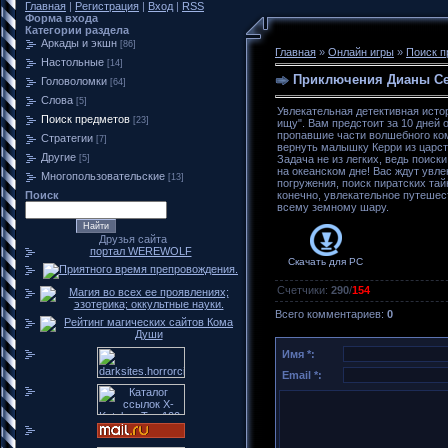
Главная
|
Регистрация
|
Вход
|
RSS
Форма входа
Категории раздела
Аркады и экшн
[86]
Главная
»
Онлайн игры
»
Поиск п
Настольные
[14]
Приключения Дианы Се
Головоломки
[64]
Слова
[5]
Увлекательная детективная истор
Поиск предметов
[23]
ищу". Вам предстоит за 10 дней 
пропавшие части волшебного ко
Стратегии
[7]
вернуть малышку Керри из царст
Другие
[5]
Задача не из легких, ведь поиски
на океанском дне! Вас ждут увл
Многопользовательские
[13]
погружения, поиск пиратских тайн
Поиск
конечно, увлекательное путешес
всему земному шару.
Друзья сайта
портал WEREWOLF
Скачать для
PC
Счетчики
:
290
/
154
Всего комментариев
:
0
Имя *:
Email *: