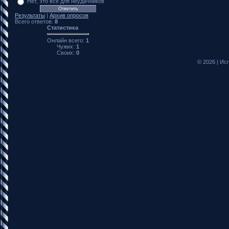
Нет, это все для неудачников
Результаты
|
Архив опросов
Всего ответов:
8
Статистика
Онлайн всего:
1
Чужих:
1
Своих:
0
© 2026
|
Исп