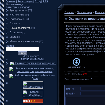
Главная
|
Регистрация
|
Вход
|
RSS
Форма входа
Категории раздела
Аркады и экшн
[86]
Главная
»
Онлайн игры
»
Поиск п
Настольные
[14]
Охотники за привидени
Головоломки
[64]
Слова
[5]
Поиск предметов и охота за неч
Поиск предметов
[23]
ждут вас в этой игре. По мнению
Мажетси, ее особняк стал подве
Стратегии
[7]
атакам призраков. Начались эти
Другие
[5]
после смерти ее мужа. Именно в
отправиться в таинственный осо
Многопользовательские
[13]
отыскать все предметы, которые
Поиск
к виновнику этих странных собы
помощью астрального сканера в
изучать паранормальный фон и 
самые крохотные улики.
Друзья сайта
портал WEREWOLF
Скачать для
PC
Счетчики
:
271
/
145
Всего комментариев
:
0
Имя *:
Email *: