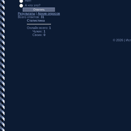
Нет!
А что это?
Результаты
|
Архив опросов
Всего ответов:
31
Статистика
Онлайн всего:
1
Чужих:
1
Своих:
0
© 2026
|
Исп