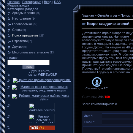
Главная
|
Регистрация
|
Вход
|
RSS
Форма входа
Категории раздела
Аркады и экшн
[86]
Главная
»
Онлайн игры
»
Поиск п
Настольные
[14]
Бюро кладоискателей
Головоломки
[64]
Слова
[5]
Детективная игра в жанре "я ищу
Поиск предметов
[23]
элементами квеста. Начинаем
головокружительную гонку за с
Стратегии
[7]
вместе с молодым кладоискател
Другие
[5]
Гордон Джонс. На каждом из 48 
предстоит отыскать ряд очень х
Многопользовательские
[13]
замаскированных улик. Чтобы на
Поиск
некоторые предметы, вам приде
пазлы, разгадывать головоломки
применять уже найденные вещи.
Почувствуйте себя настоящим 
Друзья сайта
помогите Гордону в его поисках!
портал WEREWOLF
Скачать для
PC
Счетчики
:
244
/
159
Всего комментариев
:
0
Имя *:
Email *: