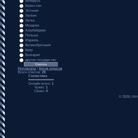
Белорусь
Казахстан
Эстония
Латвия
Литва
Молдова
Азербайджан
Польша
Израиль
Великобритания
Кипр
Болгария
другое государство
Результаты
|
Архив опросов
Всего ответов:
29
Статистика
Онлайн всего:
1
Чужих:
1
Своих:
0
© 2026
|
Исп