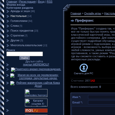
Главная
|
Регистрация
|
Вход
|
RSS
Форма входа
Категории раздела
Аркады и экшн
[86]
Главная
»
Онлайн игры
»
Настол
Настольные
[14]
Преферанс
Головоломки
[64]
Слова
[5]
Игра "Преферанс" создана так, 
Поиск предметов
[23]
мог не только быстро понять пра
классической карточной игры, но
Стратегии
[7]
достойного соперника. Для нови
Другие
[5]
существует подробная обучающа
игровой режим с подсказками, а
Многопользовательские
[13]
игроков - возможность выбора к
Поиск
любой сложности, умных компь
противников, а также режим "Реш
где вы сможете составить и раз
интересные расклады.
Друзья сайта
портал WEREWOLF
Скачать для
PC
Счетчики
:
287
/
142
Всего комментариев
:
0
Имя *:
Email *: