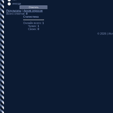
иногда
Результаты
|
Архив опросов
Всего ответов:
8
Статистика
Онлайн всего:
1
Чужих:
1
Своих:
0
© 2026
|
Исп