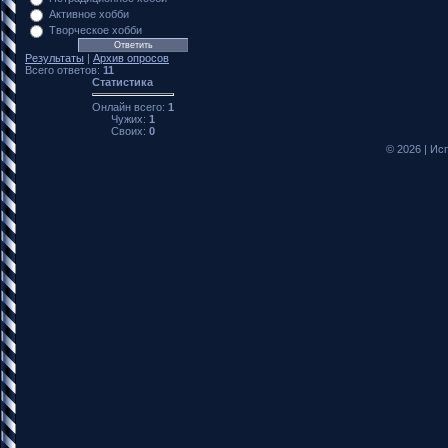
Активное хобби
Творческое хобби
Результаты
|
Архив опросов
Всего ответов:
11
Статистика
Онлайн всего:
1
Чужих:
1
Своих:
0
© 2026
|
Исп