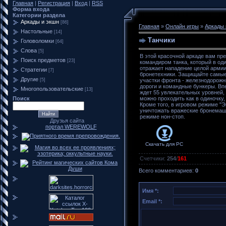
Главная
|
Регистрация
|
Вход
|
RSS
Форма входа
Категории раздела
Аркады и экшн
[86]
Главная
»
Онлайн игры
»
Аркады 
Настольные
[14]
Танчики
Головоломки
[64]
Слова
[5]
В этой красочной аркаде вам пре
Поиск предметов
[23]
командиром танка, который в од
отражает нападение целой арми
Стратегии
[7]
бронетехники. Защищайте самы
Другие
[5]
участки фронта - железнодорожн
дороги и командные бункеры. Вп
Многопользовательские
[13]
ждет 55 увлекательных уровней,
Поиск
можно проходить как в одиночку,
Кроме того, в игровом режиме "Э
уничтожать вражеские бронема
режиме нон-стоп.
Друзья сайта
портал WEREWOLF
Скачать для
PC
Счетчики
:
254
/
161
Всего комментариев
:
0
Имя *:
Email *: