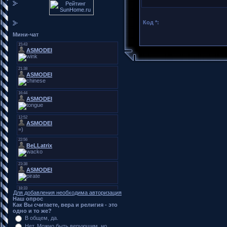
Код *:
Мини-чат
Для добавления необходима авторизация
Наш опрос
Как Вы считаете, вера и религия - это
одно и то же?
В общем, да.
Нет. Можно быть верующим, но