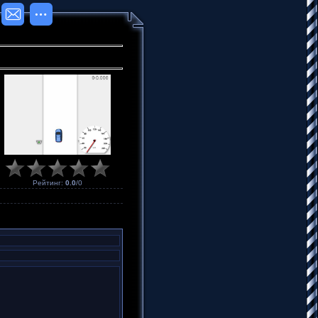
Рейтинг
:
0.0
/
0