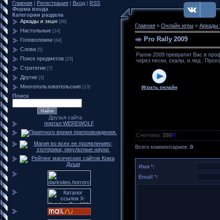
Главная
|
Регистрация
|
Вход
|
RSS
Форма входа
Категории раздела
Аркады и экшн
[86]
Главная
»
Онлайн игры
»
Аркады 
Настольные
[14]
Pro Rally 2009
Головоломки
[64]
Слова
[5]
Ралли 2009 превратит Вас в про
Поиск предметов
[23]
через пески, скалы, и лед . Про
Стратегии
[7]
Другие
[5]
Многопользовательские
[13]
Играть онлайн
Поиск
Друзья сайта
портал WEREWOLF
Счетчики
:
250
/
4
Всего комментариев
:
0
Имя *:
Email *: