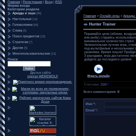
Главная
|
Регистрация
|
Вход
|
RSS
Форма входа
Категории раздела
Аркады и экшн
[86]
Главная
»
Онлайн игры
»
Аркады 
Настольные
[14]
Hunter Trainer
Головоломки
[64]
Слова
[5]
Поражайте цели (яблоки, воздуш
Поиск предметов
[23]
или рыбу) стараясь использоват
минимальное количество стрел.
Стратегии
[7]
Увлекательная лучная игра, сти
Другие
[5]
под мультфильм и несколькими 
уровнями. Время пошло! Пройдит
Многопользовательские
[13]
3 раундами, игра достаточно лег
Поиск
дойдете до последнего уровня.
Друзья сайта
Играть онлайн
портал WEREWOLF
Счетчики
:
258
/
5
Всего комментариев
:
0
Имя *:
Email *: