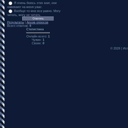
Я очень боюсь этих книг, они
навевают на меня ужас.
Вообще-то мне все равно. Могу
читать, могу не читать.
Результаты
|
Архив опросов
Всего ответов:
9
Статистика
Онлайн всего:
1
Чужих:
1
Своих:
0
© 2026
|
Исп